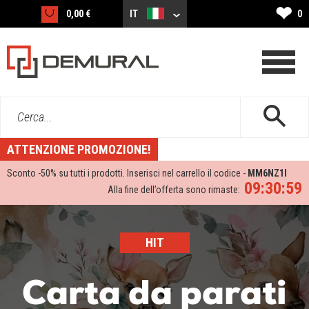
❤
0,00 €
IT
0
Cerca...
ATTENZIONE PROMOZIONE!
Sconto -
50%
su tutti i prodotti. Inserisci nel carrello il codice -
MM6NZ1I
09:30:58
Alla fine dell’offerta sono rimaste:
HIT
Carta da parati