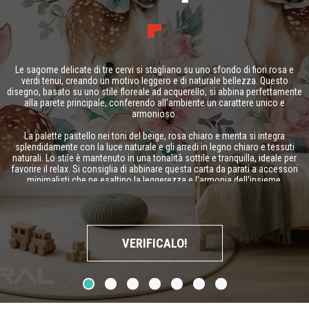
Le sagome delicate di tre cervi si stagliano su uno sfondo di fiori rosa e
verdi tenui, creando un motivo leggero e di naturale bellezza. Questo
disegno, basato su uno stile floreale ad acquerello, si abbina perfettamente
alla parete principale, conferendo all'ambiente un carattere unico e
armonioso.
La palette pastello nei toni del beige, rosa chiaro e menta si integra
splendidamente con la luce naturale e gli arredi in legno chiaro e tessuti
naturali. Lo stile è mantenuto in una tonalità sottile e tranquilla, ideale per
favorire il relax. Si consiglia di abbinare questa carta da parati a accessori
minimalisti che ne esaltino la leggerezza e l'armonia dell'insieme.
VERIFICALO!