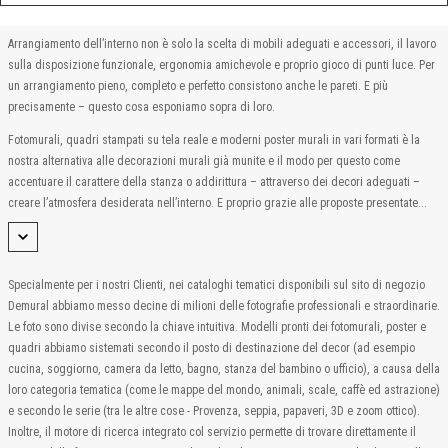
Arrangiamento dell’interno non è solo la scelta di mobili adeguati e accessori, il lavoro
sulla disposizione funzionale, ergonomia amichevole e proprio gioco di punti luce. Per
un arrangiamento pieno, completo e perfetto consistono anche le pareti. E più
precisamente – questo cosa esponiamo sopra di loro.
Fotomurali, quadri stampati su tela reale e moderni poster murali in vari formati è la
nostra alternativa alle decorazioni murali già munite e il modo per questo come
accentuare il carattere della stanza o addirittura – attraverso dei decori adeguati –
creare l’atmosfera desiderata nell’interno. E proprio grazie alle proposte presentate...
Specialmente per i nostri Clienti, nei cataloghi tematici disponibili sul sito di negozio
Demural abbiamo messo decine di milioni delle fotografie professionali e straordinarie.
Le foto sono divise secondo la chiave intuitiva. Modelli pronti dei fotomurali, poster e
quadri abbiamo sistemati secondo il posto di destinazione del decor (ad esempio
cucina, soggiorno, camera da letto, bagno, stanza del bambino o ufficio), a causa della
loro categoria tematica (come le mappe del mondo, animali, scale, caffè ed astrazione)
e secondo le serie (tra le altre cose - Provenza, seppia, papaveri, 3D e zoom ottico).
Inoltre, il motore di ricerca integrato col servizio permette di trovare direttamente il