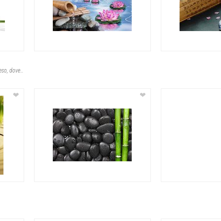
Immagina la quiete di un momento sospeso, dove la calma si riflette nelle pietre
❤
❤