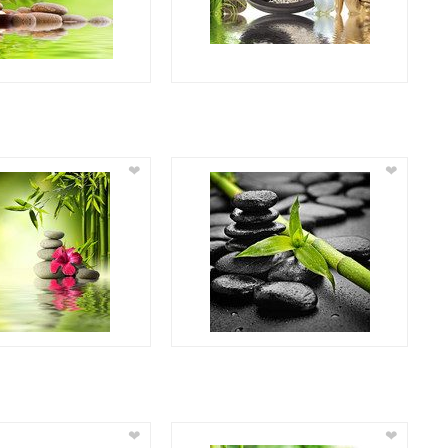
❤
❤
❤
❤