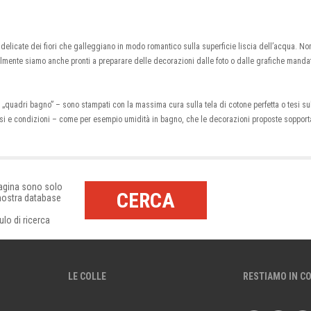
i delicate dei fiori che galleggiano in modo romantico sulla superficie liscia dell’acqua. 
uralmente siamo anche pronti a preparare delle decorazioni dalle foto o dalle grafiche man
a „quadri bagno” – sono stampati con la massima cura sulla tela di cotone perfetta o tesi sul
ersi e condizioni – come per esempio umidità in bagno, che le decorazioni proposte sopport
pagina sono solo
CERCA
 nostra database
ulo di ricerca
LE COLLE
RESTIAMO IN C