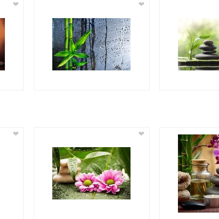
❤
❤
❤
❤