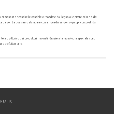
Non ci mancano neanche le candele circondate dal legno o le pietre calme o dei
date da voi. Le possiamo stampare come i quadri singoli o gruppi composti da
 telaio pittorico dei produttori rinomati. Grazie alla tecnologia speciale sono
ano perfettamente.
ONTATTO