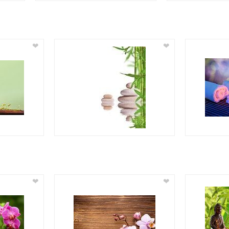
❤
❤
❤
❤