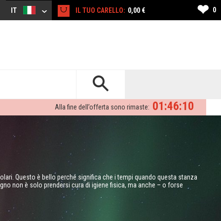
❤
0
IT
IL TUO CARELLO:
0,00 €
01:46:09
Alla fine dell’offerta sono rimaste:
ari. Questo è bello perché significa che i tempi quando questa stanza
bagno non è solo prendersi cura di igiene fisica, ma anche – o forse