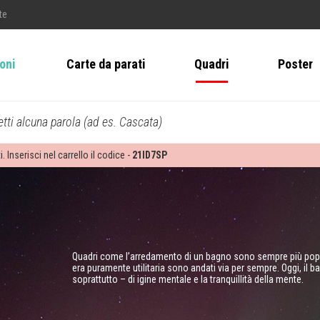
te
ioni
Carte da parati
Quadri
Poster
tti alcuna parola (ad es. Cascata)
i. Inserisci nel carrello il codice -
21ID7SP
Quadri come l’arredamento di un bagno sono sempre più popol
era puramente utilitaria sono andati via per sempre. Oggi, il 
soprattutto – di igine mentale e la tranquillità della mente.