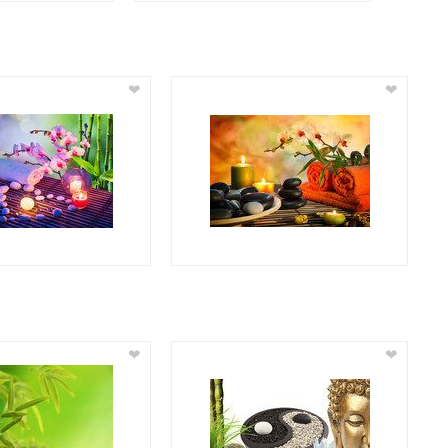
❤
❤
❤
❤