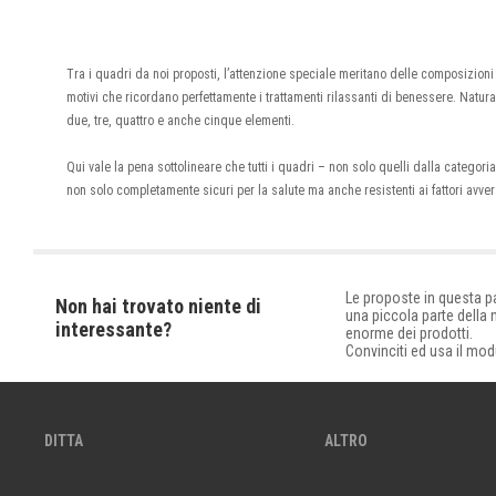
Tra i quadri da noi proposti, l’attenzione speciale meritano delle composizion
motivi che ricordano perfettamente i trattamenti rilassanti di benessere. Nat
due, tre, quattro e anche cinque elementi.
Qui vale la pena sottolineare che tutti i quadri – non solo quelli dalla categori
non solo completamente sicuri per la salute ma anche resistenti ai fattori avv
Le proposte in questa 
Non hai trovato niente di
una piccola parte della
interessante?
enorme dei prodotti.
Convinciti ed usa il mod
DITTA
ALTRO