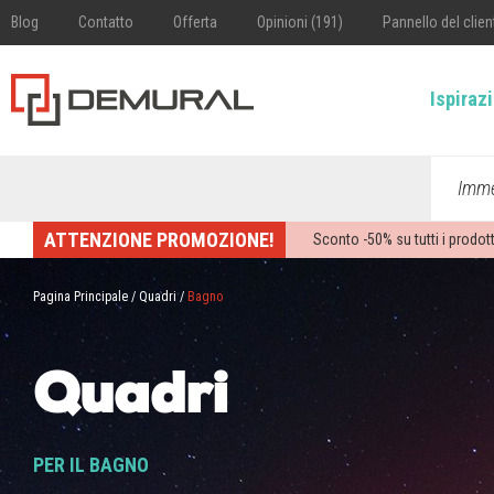
Blog
Contatto
Offerta
Opinioni (191)
Pannello del clien
Ispiraz
Imme
ATTENZIONE PROMOZIONE!
Sconto -
50%
su tutti i prodott
Pagina Principale
/
Quadri
/
Bagno
Quadri
PER IL BAGNO