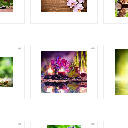
❤
❤
❤
❤