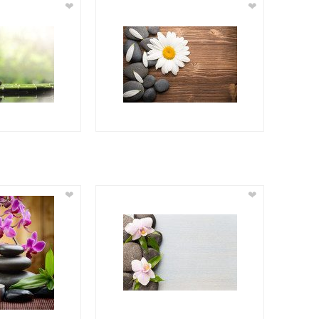
❤
❤
❤
❤