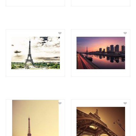
❤
❤
❤
❤