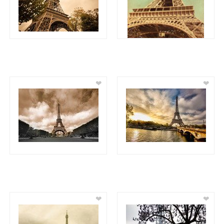
❤
❤
❤
❤