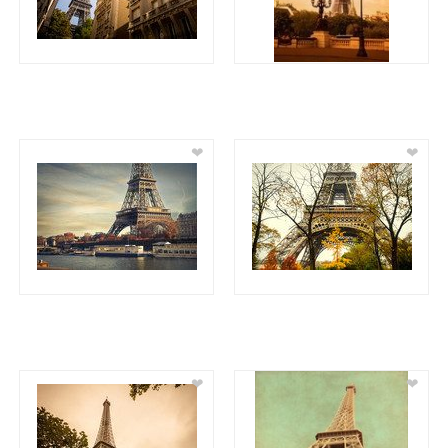
❤
❤
❤
❤