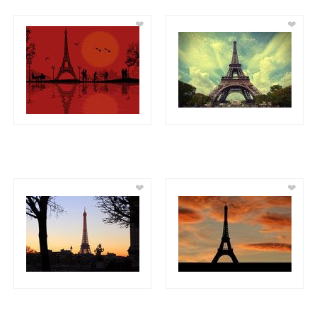
❤
❤
❤
❤