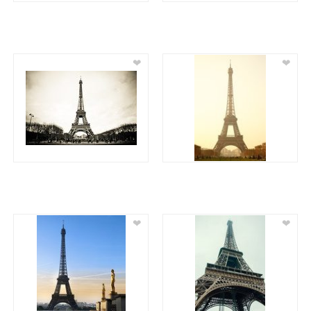
❤
❤
❤
❤