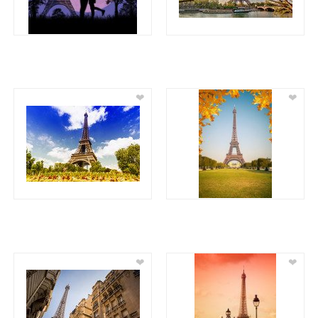
❤
❤
❤
❤