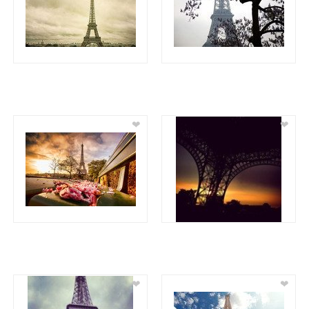
❤
❤
❤
❤