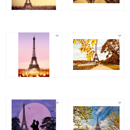
❤
❤
❤
❤