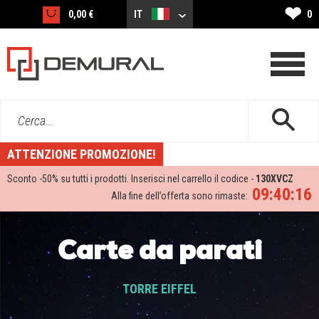
❤
0,00 €
IT
0
Cerca...
ATTENZIONE PROMOZIONE!
Sconto -
50%
su tutti i prodotti. Inserisci nel carrello il codice -
130XVCZ
09:40:14
Alla fine dell’offerta sono rimaste:
Carte da parati
TORRE EIFFEL