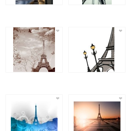
❤
❤
❤
❤