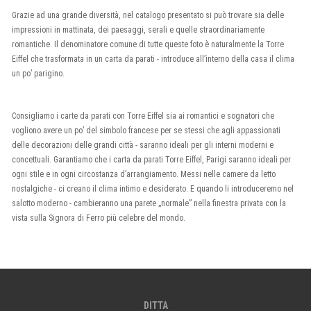
Grazie ad una grande diversità, nel catalogo presentato si può trovare sia delle
impressioni in mattinata, dei paesaggi, serali e quelle straordinariamente
romantiche. Il denominatore comune di tutte queste foto è naturalmente la Torre
Eiffel che trasformata in un carta da parati - introduce all’interno della casa il clima
un po’ parigino.
Consigliamo i carte da parati con Torre Eiffel sia ai romantici e sognatori che
vogliono avere un po’ del simbolo francese per se stessi che agli appassionati
delle decorazioni delle grandi città - saranno ideali per gli interni moderni e
concettuali. Garantiamo che i carta da parati Torre Eiffel, Parigi saranno ideali per
ogni stile e in ogni circostanza d’arrangiamento. Messi nelle camere da letto
nostalgiche - ci creano il clima intimo e desiderato. E quando li introduceremo nel
salotto moderno - cambieranno una parete „normale” nella finestra privata con la
vista sulla Signora di Ferro più celebre del mondo.
DITTA