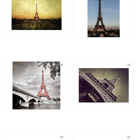
❤
❤
❤
❤