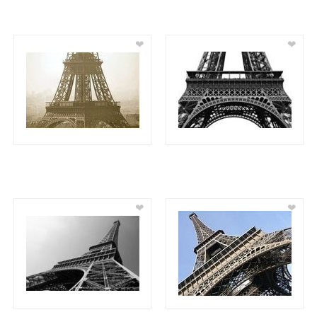
❤
❤
❤
❤