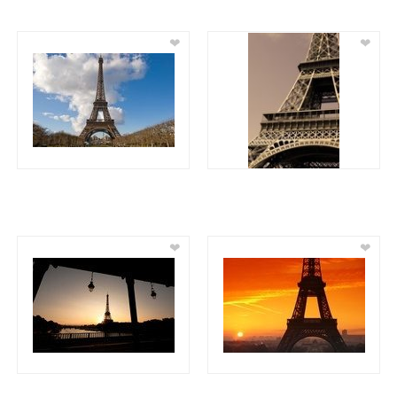
❤
❤
❤
❤