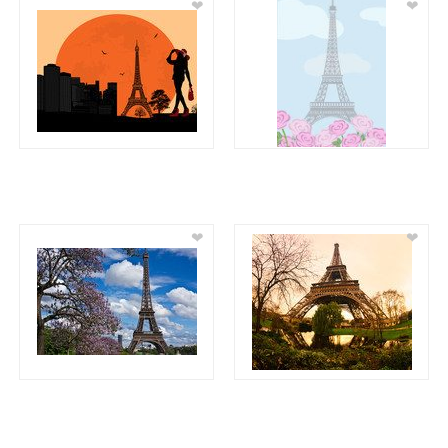
❤
❤
❤
❤