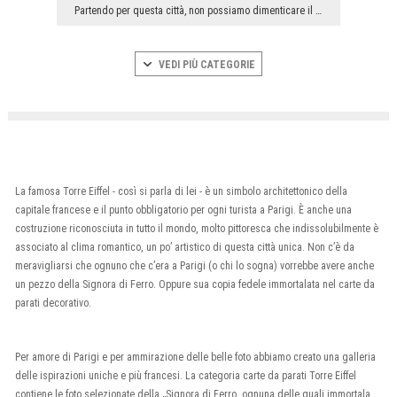
Partendo per questa città, non possiamo dimenticare il punto più importante che è la Torre Eiffel...
VEDI PIÙ CATEGORIE
La famosa Torre Eiffel - così si parla di lei - è un simbolo architettonico della
capitale francese e il punto obbligatorio per ogni turista a Parigi. È anche una
costruzione riconosciuta in tutto il mondo, molto pittoresca che indissolubilmente è
associato al clima romantico, un po’ artistico di questa città unica. Non c’è da
meravigliarsi che ognuno che c’era a Parigi (o chi lo sogna) vorrebbe avere anche
un pezzo della Signora di Ferro. Oppure sua copia fedele immortalata nel carte da
parati decorativo.
Per amore di Parigi e per ammirazione delle belle foto abbiamo creato una galleria
delle ispirazioni uniche e più francesi. La categoria carte da parati Torre Eiffel
contiene le foto selezionate della „Signora di Ferro, ognuna delle quali immortala