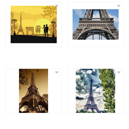
❤
❤
❤
❤