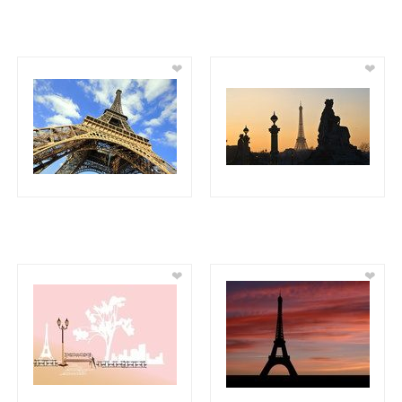
❤
❤
❤
❤