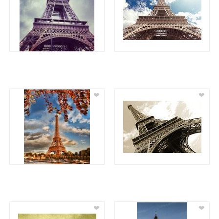
❤
❤
❤
❤