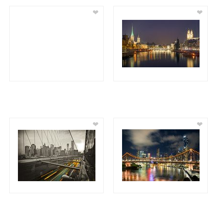
❤
❤
❤
❤