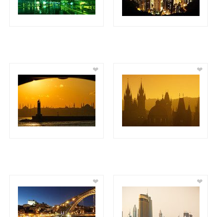
❤
❤
❤
❤