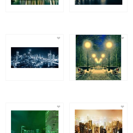
❤
❤
❤
❤