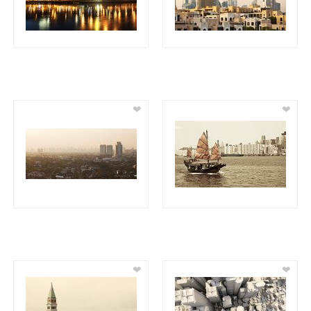
❤
❤
❤
❤