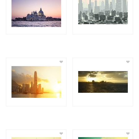
❤
❤
❤
❤