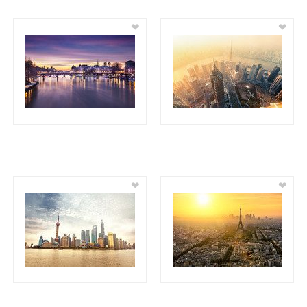
❤
❤
❤
❤