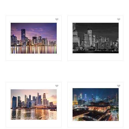
❤
❤
❤
❤