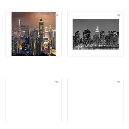
❤
❤
❤
❤