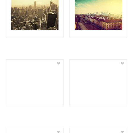
❤
❤
❤
❤