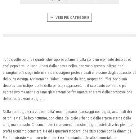
VEDI PIÙ CATEGORIE
Tutto quello perché i quadri che rappresentano la città sono un elemento decorativo
così popolare. I quadri urbani dalla nostra collezione sono spesso utilizati negli
arrangiamenti degli interni sia dai designer professionali che come dagli appassionati
del buon design. Appaiono nei salotti, camere da letto, negozi ed uffici. Sono una
decorazione indipendente della parete, rappresentano il suo punto centrale e più
espressivo ma anche creano gli elementi perfettamente aderenti delle composizione
delle decorazioni più grandi.
Nella nostra galleria „quadri città” non mancano i paesaggi nostalgici, autunnali dei
parchi e viali, le foto notturne, con clima del cielo urbano o delle arterie eterne della
città, ma non solo. Ci sono anche i monumenti maestosi, i grattacieli di vetro pieni del
professionismo commerciale ed i quatrieri moderni che stupiscono con la dinamica.
Per il contrasto – ci troverete anche i ponti romantici o le albe immortalate