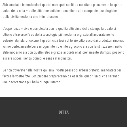
Abbiamo fatto in modo che i quadri metropoli scelti da noi diano pienamente lo spirito
unico della città – dalle cittadine antiche, romantiche alle conquiste tecnologiche
della civiltà moderna che intimidiscono.
L’esperienza visiva è completata con la qualità altissima della stampa la quale si
ottiene attraverso l’uso della tecnologia più moderna e grazie all’accuratamente
selezionata tela di cotone. I quadri città tesi sul telaio pittoresco dai produttori rinomati
vanno perfettamente bene in ogni interno e interagiscono sia con le stilizzazioni nello
stile moderno sia con quelle retro e grazie ai bordi e lati pienamente stampati possono
essere appesi senza cornici e senza marginatori.
Se non troverete nella nostra galleria i vostri paesaggi urbani preferiti, mandateci per
favore le vostre foto. Con piacere prepareremo da essi dei quadri unici che saranno
una decorazione più bella di ogni interno.
DITTA