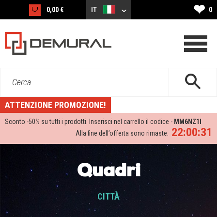
❤
0,00 €
IT
0
Cerca...
ATTENZIONE PROMOZIONE!
Sconto -
50%
su tutti i prodotti. Inserisci nel carrello il codice -
MM6NZ1I
22:00:29
Alla fine dell’offerta sono rimaste:
Quadri
CITTÀ