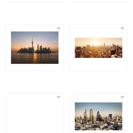
❤
❤
❤
❤