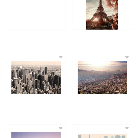
❤
❤
❤
❤