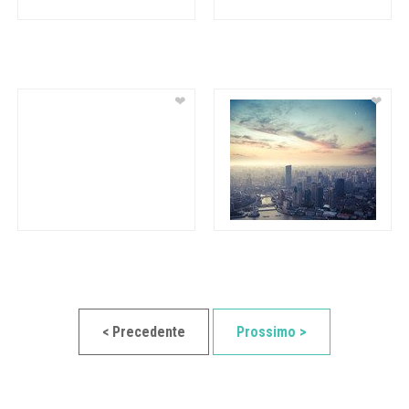
❤
❤
< Precedente
Prossimo >