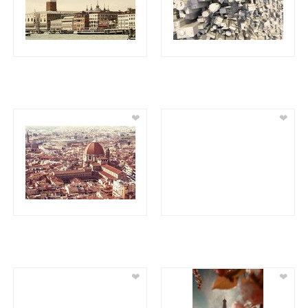
❤
❤
❤
❤