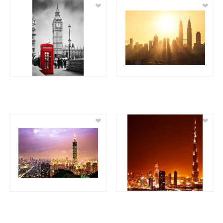
❤
❤
❤
❤