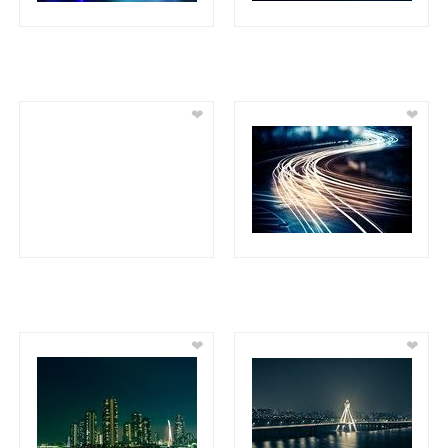
❤
❤
❤
❤