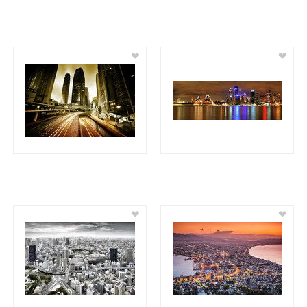
❤
❤
❤
❤