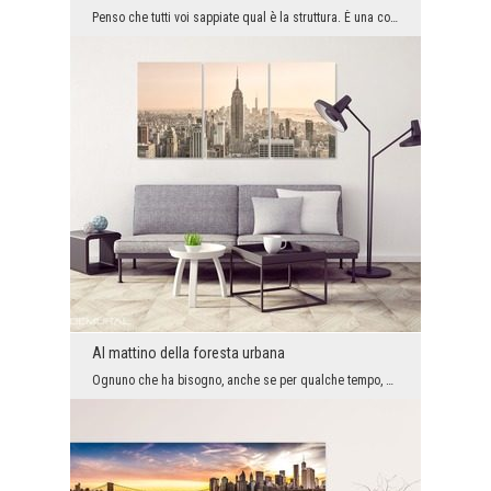
Penso che tutti voi sappiate qual è la struttura. È una cosa ovvia. Ma già la variante in cui è s...
Al mattino della foresta urbana
Ognuno che ha bisogno, anche se per qualche tempo, di sentire un po’ contatto con il mondo pieno ...