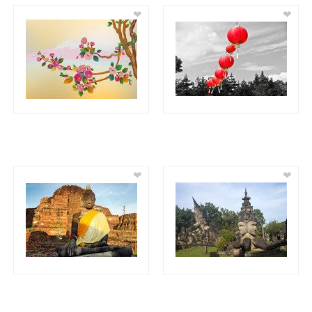
❤
❤
❤
❤