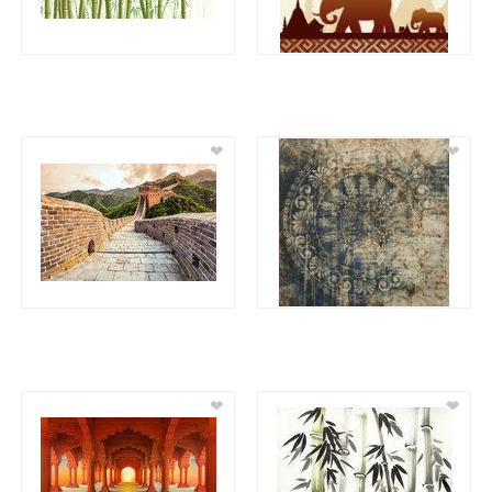
❤
❤
❤
❤