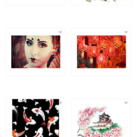
❤
❤
❤
❤