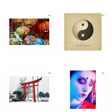
❤
❤
❤
❤