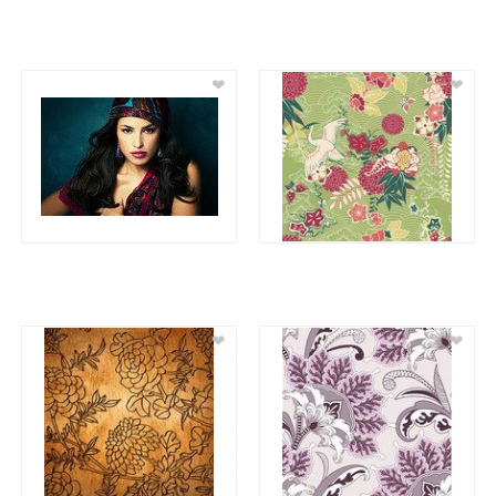
❤
❤
❤
❤