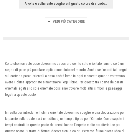
A volte è sufficiente scegliere il giusto colore di sfondo e aggiungervi dettagli delicati, ma è ...
VEDI PIÙ CATEGORIE
Certo che non solo esse dovremmo associare con lo stile orientale, anche se è un
segno di pace più popolare e più conosciuto nel mondo. Anche se l’uso di tali segni
sul carte da parati orientali a casa andrà bene in ogni momento quando vorremmo
avere il clima appropriato e mantenere l’equilibrio. Per questo tra i carte da parati
orientali legati allo stile orientale possiamo trovare molti altri simboli e paesaggi
legati a questo posto.
In realtà per introdurre il clima orientale dovremmo scegliere una decorazione per
la parete sulla quale sarà un edificio, un tempio tipico per l’Oriente. Come sapete i
tempi costruiti in questo posto da secoli hanno l’aspetto molto caratteristico per
questo posto. Si tratta di forme, decorazioni e colori. Pertanto, è una buona idea di