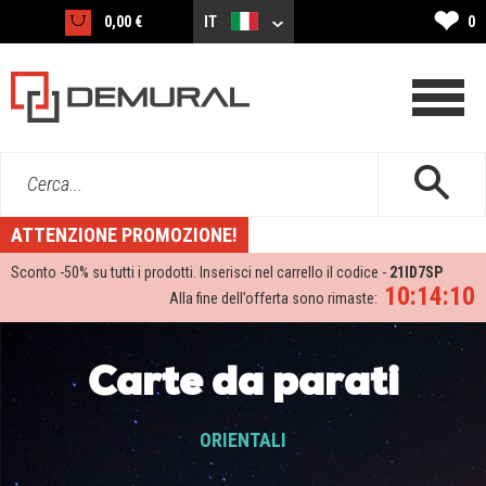
❤
0,00 €
IT
0
Cerca...
ATTENZIONE PROMOZIONE!
Sconto -
50%
su tutti i prodotti. Inserisci nel carrello il codice -
21ID7SP
10:14:08
Alla fine dell’offerta sono rimaste:
Carte da parati
ORIENTALI