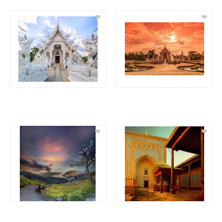
❤
❤
❤
❤