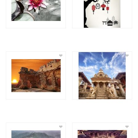
❤
❤
❤
❤