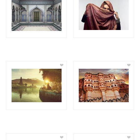
❤
❤
❤
❤