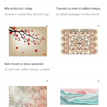
Alba mistica tra i ciliegi
Tramonto su monti di nebbia e tempio
Immersa in un'atmosfera vibrante e suggestiva, questa carta da parati cattura un
Un delicato paesaggio montano avvolto dalla nebbia si apre davanti agli occhi, c
❤
❤
Rami d'acero in danza autunnale
Un ramo nero, sottile e sinuoso, si estende delicatamente contro uno sfondo sfum
❤
❤