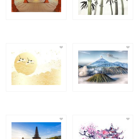
❤
❤
❤
❤