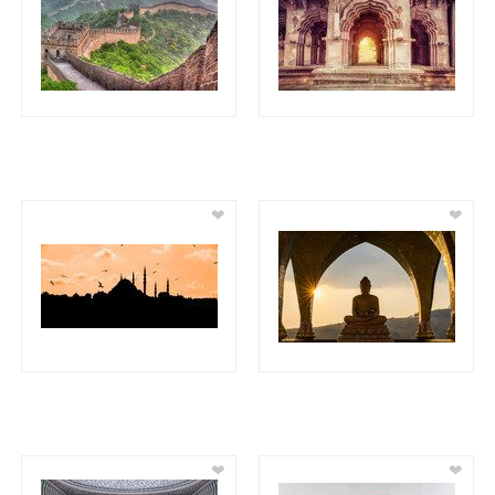
❤
❤
❤
❤