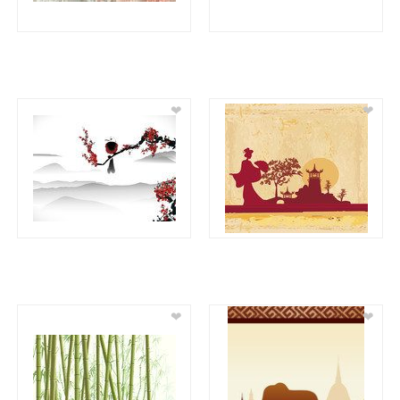
❤
❤
❤
❤