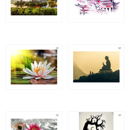
❤
❤
❤
❤