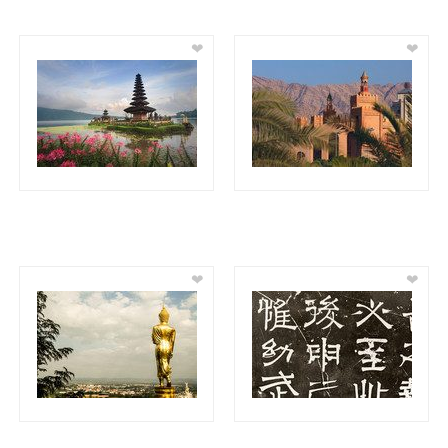
❤
❤
❤
❤