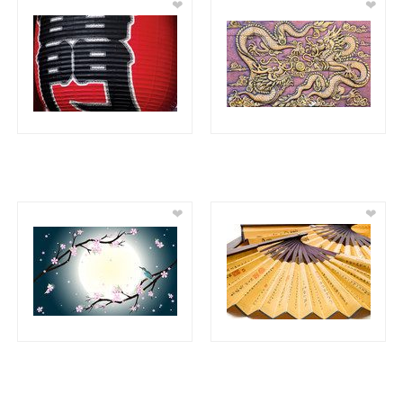
❤
❤
❤
❤