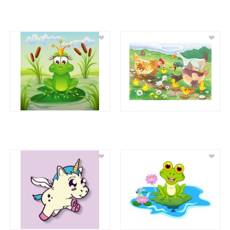
❤
❤
❤
❤