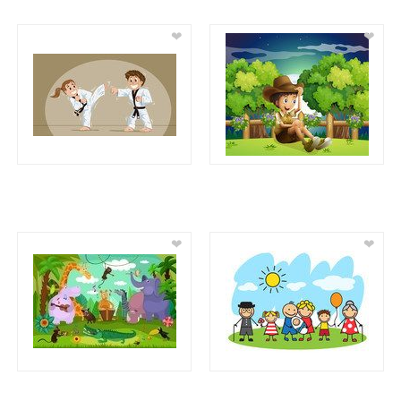
❤
❤
❤
❤