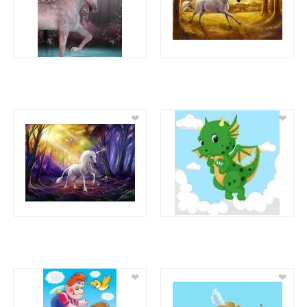
❤
❤
❤
❤