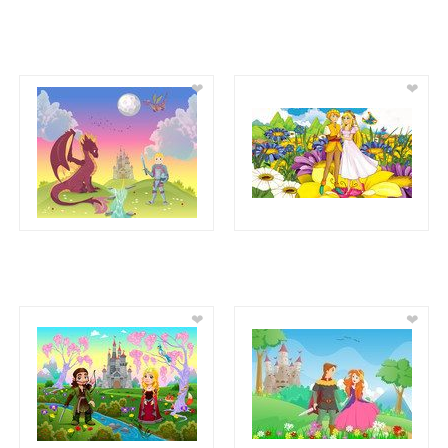
❤
❤
❤
❤