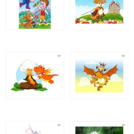
❤
❤
❤
❤