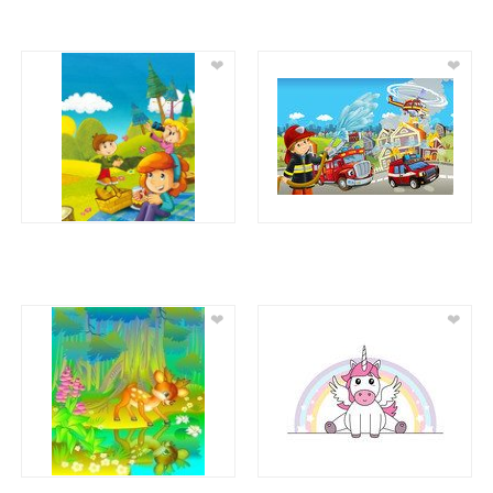
❤
❤
❤
❤