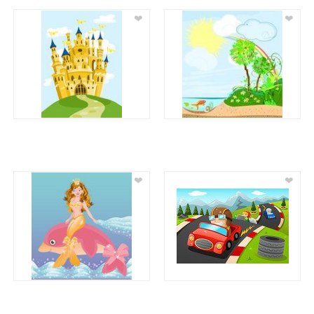
❤
❤
❤
❤