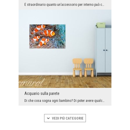
È straordinario quanto un’accessorio per interno può cambiare. Se sogni degli arrangiamenti origi...
Acquario sulla parete
Di che cosa sogna ogni bambino? Di poter avere qualche animale. E non solo - meglio un animale ch...
VEDI PIÙ CATEGORIE