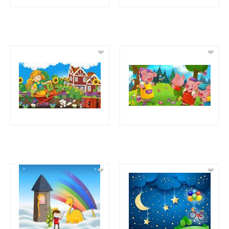
❤
❤
❤
❤