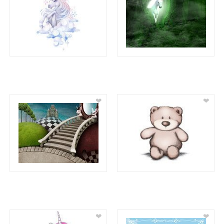
❤
❤
❤
❤