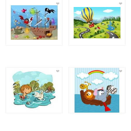
❤
❤
❤
❤