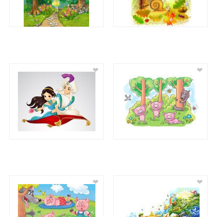
❤
❤
❤
❤