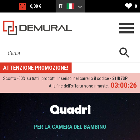
❤
0,00 €
IT
0
Cerca...
ATTENZIONE PROMOZIONE!
Sconto -
50%
su tutti i prodotti. Inserisci nel carrello il codice -
21ID7SP
03:00:24
Alla fine dell’offerta sono rimaste:
Quadri
PER LA CAMERA DEL BAMBINO