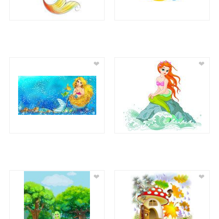
❤
❤
❤
❤