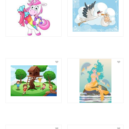
❤
❤
❤
❤