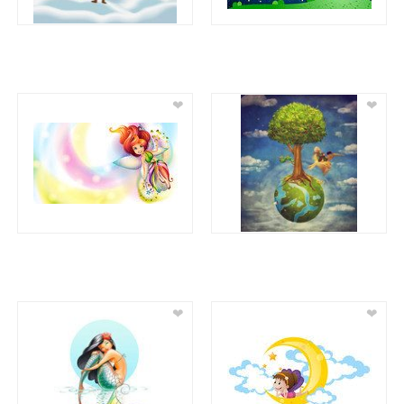
❤
❤
❤
❤