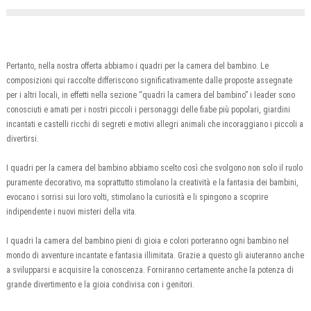
Pertanto, nella nostra offerta abbiamo i quadri per la camera del bambino. Le
composizioni qui raccolte differiscono significativamente dalle proposte assegnate
per i altri locali, in effetti nella sezione “quadri la camera del bambino” i leader sono
conosciuti e amati per i nostri piccoli i personaggi delle fiabe più popolari, giardini
incantati e castelli ricchi di segreti e motivi allegri animali che incoraggiano i piccoli a
divertirsi.
I quadri per la camera del bambino abbiamo scelto così che svolgono non solo il ruolo
puramente decorativo, ma soprattutto stimolano la creatività e la fantasia dei bambini,
evocano i sorrisi sui loro volti, stimolano la curiosità e li spingono a scoprire
indipendente i nuovi misteri della vita.
I quadri la camera del bambino pieni di gioia e colori porteranno ogni bambino nel
mondo di avventure incantate e fantasia illimitata. Grazie a questo gli aiuteranno anche
a svilupparsi e acquisire la conoscenza. Forniranno certamente anche la potenza di
grande divertimento e la gioia condivisa con i genitori.