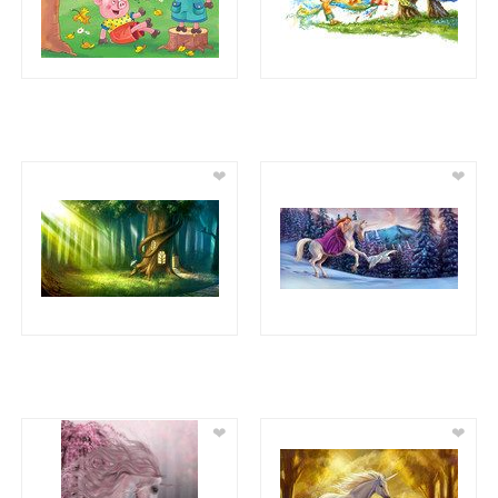
❤
❤
❤
❤