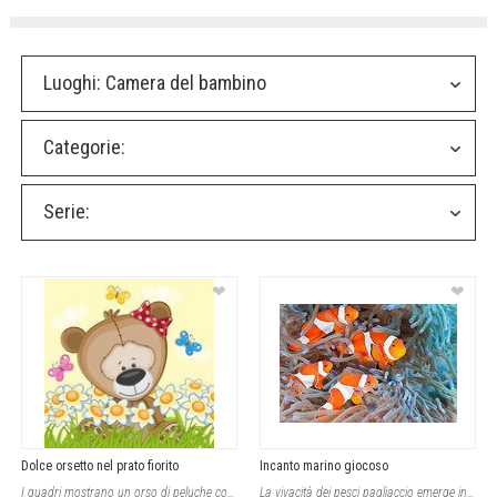
Luoghi:
Camera del bambino
Categorie:
Serie:
❤
❤
Dolce orsetto nel prato fiorito
Incanto marino giocoso
I quadri mostrano un orso di peluche con un fiocchetto rosso, circondato da fior
La vivacità dei pesci pagliaccio emerge in un equilibrio cromatico elegante fra