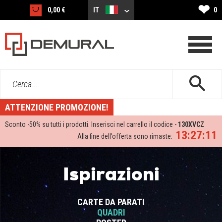
❤
0,00 €
IT
0
Cerca...
ATTENZIONE PROMOZIONE!
Sconto -
50%
su tutti i prodotti. Inserisci nel carrello il codice -
130XVCZ
13:27:11
Alla fine dell’offerta sono rimaste:
Ispirazioni
CARTE DA PARATI
QUADRI