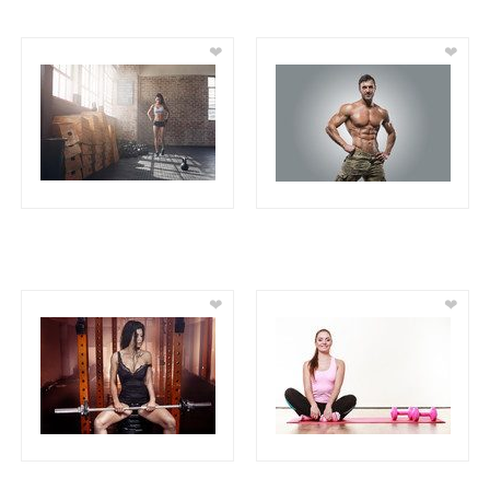
❤
❤
❤
❤