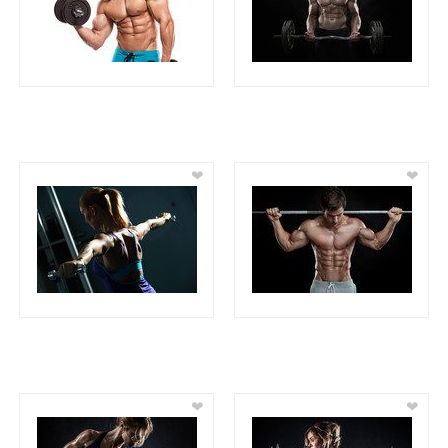
❤
❤
❤
❤