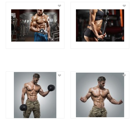
❤
❤
❤
❤