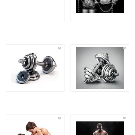
❤
❤
❤
❤