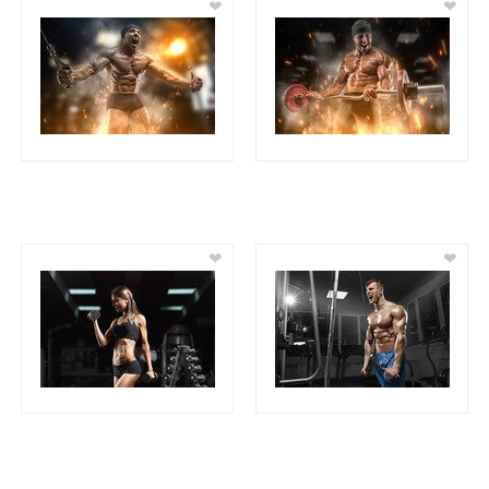
❤
❤
❤
❤