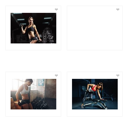
❤
❤
❤
❤