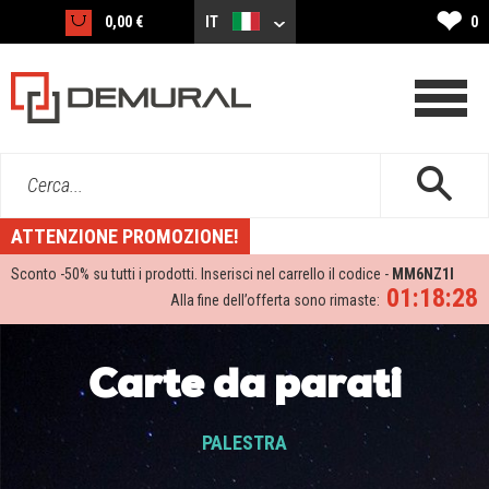
❤
0,00 €
IT
0
Cerca...
ATTENZIONE PROMOZIONE!
Sconto -
50%
su tutti i prodotti. Inserisci nel carrello il codice -
MM6NZ1I
01:18:26
Alla fine dell’offerta sono rimaste:
Carte da parati
PALESTRA