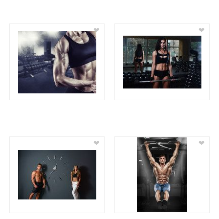
❤
❤
❤
❤