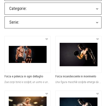
Categorie:
Serie:
❤
❤
Forza e potenza in ogni dettaglio
Forza incandescente in movimento
Due corpi tonici e scolpiti, un uomo e una donna muscolosi impegnati in un inten
Una figura maschile scolpita emerge da uno sfondo nero intenso, catturando lo sg
❤
❤