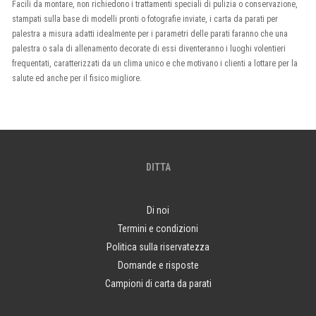
Facili da montare, non richiedono i trattamenti speciali di pulizia o conservazione,
stampati sulla base di modelli pronti o fotografie inviate, i carta da parati per
palestra a misura adatti idealmente per i parametri delle parati faranno che una
palestra o sala di allenamento decorate di essi diventeranno i luoghi volentieri
frequentati, caratterizzati da un clima unico e che motivano i clienti a lottare per la
salute ed anche per il fisico migliore.
DITTA
Di noi
Termini e condizioni
Politica sulla riservatezza
Domande e risposte
Campioni di carta da parati