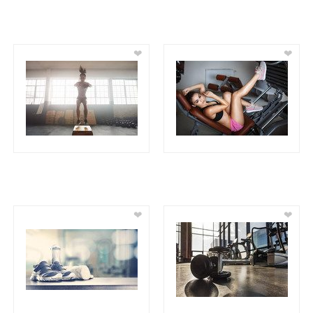
❤
❤
❤
❤