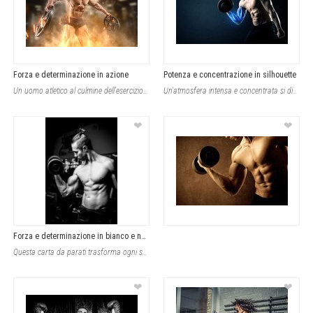
Forza e determinazione in azione
Potenza e concentrazione in silhouette
Un uomo atletico al culmine dell'esercizio intenso cattura l'energia pura di una
Un'atmosfera intensa e concentrata si diffonde nell'ambiente grazie alla raffigu
❤
❤
Forza e determinazione in bianco e nero
Questa carta da parati trasforma ogni spazio in una palestra ispirante, dominata
❤
❤