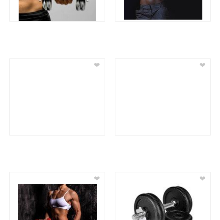
❤
❤
❤
❤