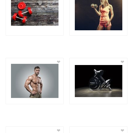
❤
❤
❤
❤