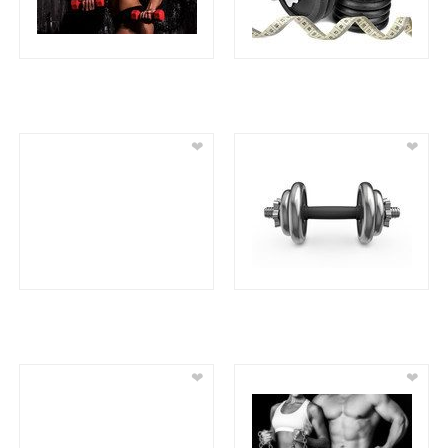
❤
❤
❤
❤