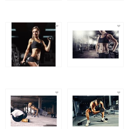
❤
❤
❤
❤