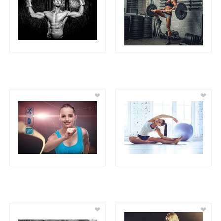
❤
❤
❤
❤