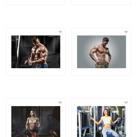
❤
❤
❤
❤