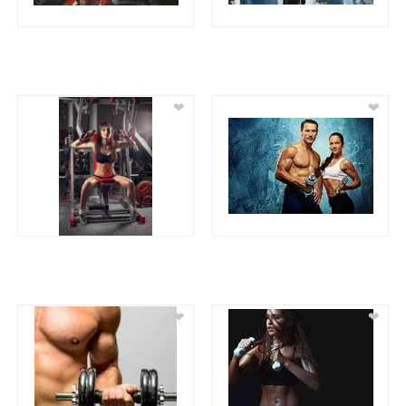
❤
❤
❤
❤