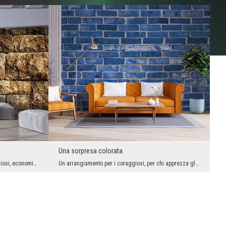
Una sorpresa colorata
Gli interni moderni sono solitamente spaziosi, economici, impreziositi da gadget digitali e - pur...
Un arrangiamento per i coraggiosi, per chi apprezza gli effetti spettacolari, l'elemento della so...