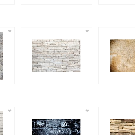
❤
❤
❤
❤