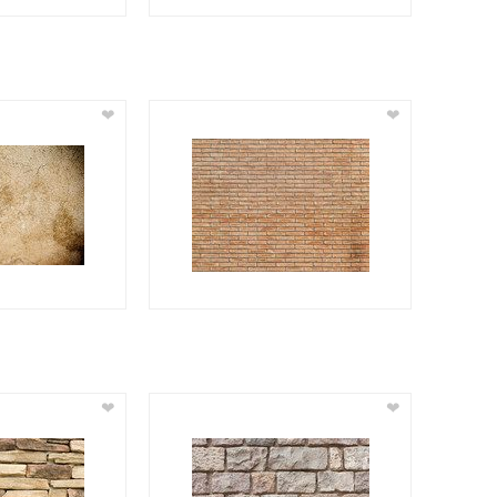
❤
❤
❤
❤