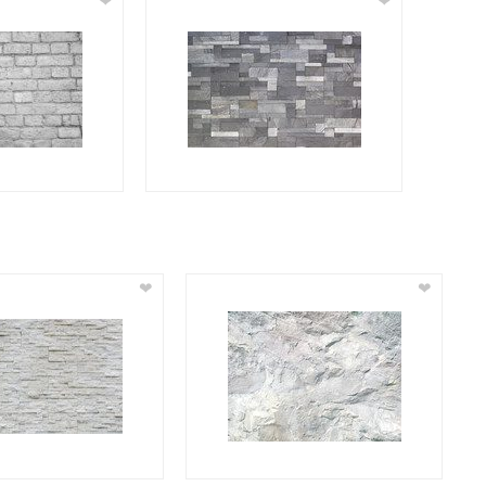
❤
❤
❤
❤