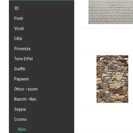
3D
Ponti
Vicoli
Città
Provenza
Torre Eiffel
Graffiti
Papaveri
Ottico –zoom
Bianchi –Neri
Seppia
Cosmo
Muro