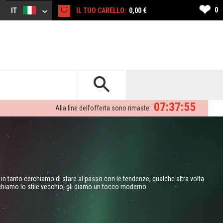
❤
0
IT
IL TUO CARELLO:
0,00 €
07:37:53
Alla fine dell’offerta sono rimaste:
o in tanto cerchiamo di stare al passo con le tendenze, qualche altra volta
schiamo lo stile vecchio, gli diamo un tocco moderno.