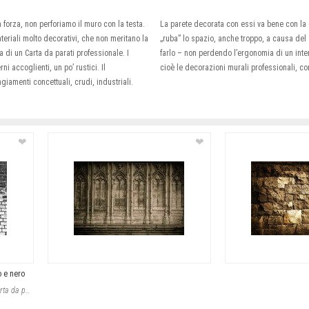
orza, non perforiamo il muro con la testa.
La parete decorata con essi va bene con la
ateriali molto decorativi, che non meritano la
„ruba” lo spazio, anche troppo, a causa del 
di un Carta da parati professionale. I
farlo – non perdendo l’ergonomia di un interno
ni accoglienti, un po’ rustici. Il
cioè le decorazioni murali professionali, co
giamenti concettuali, crudi, industriali.
❤
❤
o e nero
L'effetto deciso e strutturato di questa carta da parati trasforma l'ambiente co