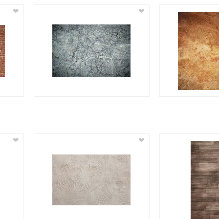
❤
❤
❤
❤