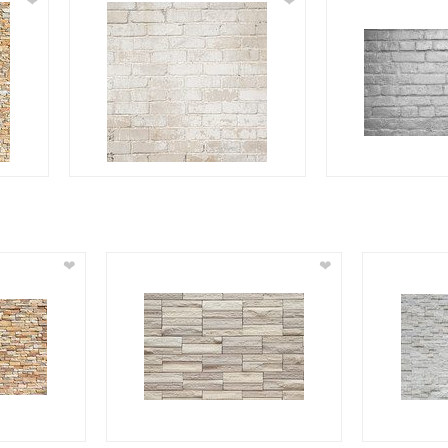
❤
❤
❤
❤