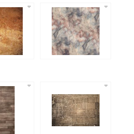
❤
❤
❤
❤