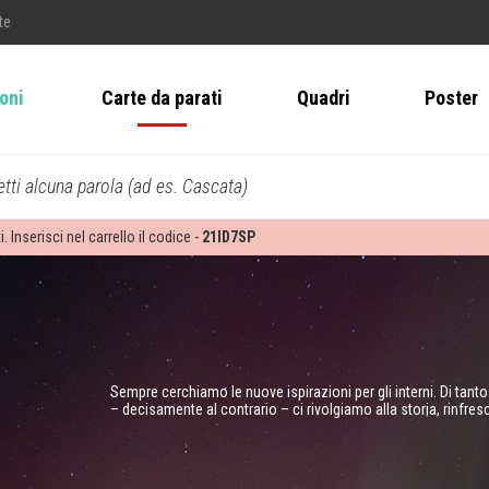
te
ioni
Carte da parati
Quadri
Poster
tti alcuna parola (ad es. Cascata)
i. Inserisci nel carrello il codice -
21ID7SP
Sempre cerchiamo le nuove ispirazioni per gli interni. Di tant
– decisamente al contrario – ci rivolgiamo alla storia, rinfre