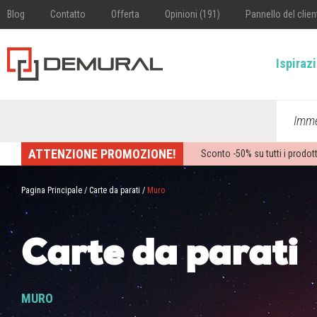
Blog
Contatto
Offerta
Opinioni (191)
Pannello del clien
Ispiraz
Imme
ATTENZIONE PROMOZIONE!
Sconto -
50%
su tutti i prodott
Pagina Principale
/
Carte da parati
/
Muro
Carte da parati
MURO