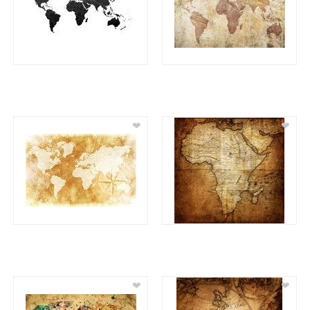
❤
❤
❤
❤