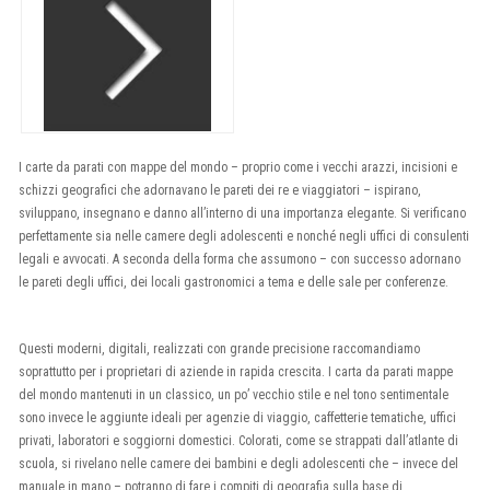
I carte da parati con mappe del mondo – proprio come i vecchi arazzi, incisioni e
schizzi geografici che adornavano le pareti dei re e viaggiatori – ispirano,
sviluppano, insegnano e danno all’interno di una importanza elegante. Si verificano
perfettamente sia nelle camere degli adolescenti e nonché negli uffici di consulenti
legali e avvocati. A seconda della forma che assumono – con successo adornano
le pareti degli uffici, dei locali gastronomici a tema e delle sale per conferenze.
Questi moderni, digitali, realizzati con grande precisione raccomandiamo
soprattutto per i proprietari di aziende in rapida crescita. I carta da parati mappe
del mondo mantenuti in un classico, un po’ vecchio stile e nel tono sentimentale
sono invece le aggiunte ideali per agenzie di viaggio, caffetterie tematiche, uffici
privati, laboratori e soggiorni domestici. Colorati, come se strappati dall’atlante di
scuola, si rivelano nelle camere dei bambini e degli adolescenti che – invece del
manuale in mano – potranno di fare i compiti di geografia sulla base di