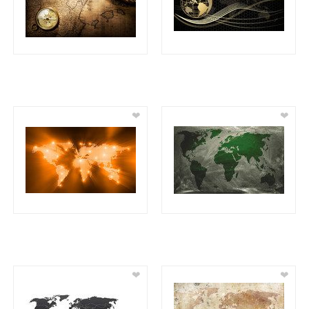
❤
❤
❤
❤