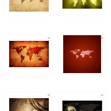
❤
❤
❤
❤