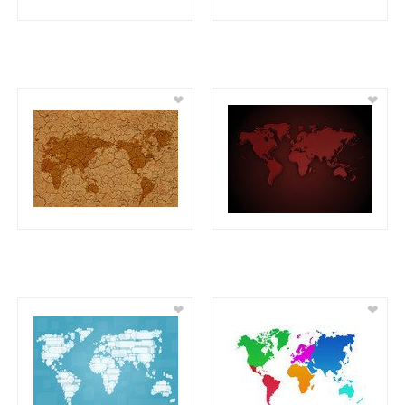
❤
❤
❤
❤