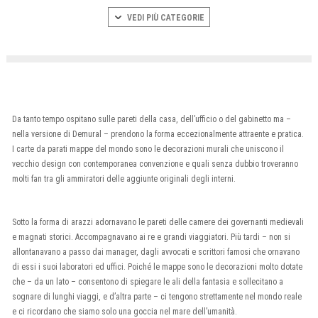
VEDI PIÙ CATEGORIE
Da tanto tempo ospitano sulle pareti della casa, dell’ufficio o del gabinetto ma –
nella versione di Demural – prendono la forma eccezionalmente attraente e pratica.
I carte da parati mappe del mondo sono le decorazioni murali che uniscono il
vecchio design con contemporanea convenzione e quali senza dubbio troveranno
molti fan tra gli ammiratori delle aggiunte originali degli interni.
Sotto la forma di arazzi adornavano le pareti delle camere dei governanti medievali
e magnati storici. Accompagnavano ai re e grandi viaggiatori. Più tardi – non si
allontanavano a passo dai manager, dagli avvocati e scrittori famosi che ornavano
di essi i suoi laboratori ed uffici. Poiché le mappe sono le decorazioni molto dotate
che – da un lato – consentono di spiegare le ali della fantasia e sollecitano a
sognare di lunghi viaggi, e d’altra parte – ci tengono strettamente nel mondo reale
e ci ricordano che siamo solo una goccia nel mare dell’umanità.