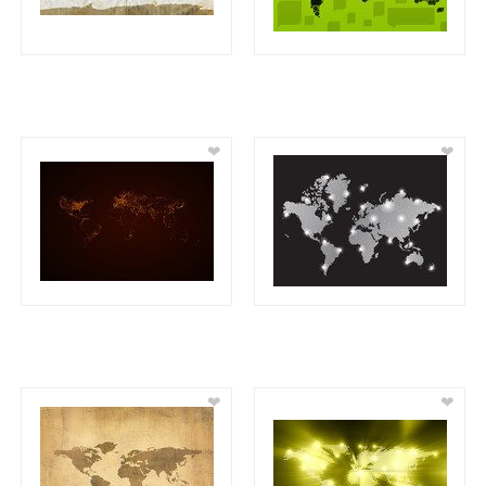
❤
❤
❤
❤