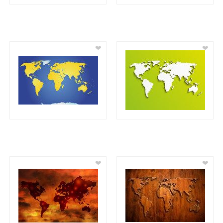
❤
❤
❤
❤