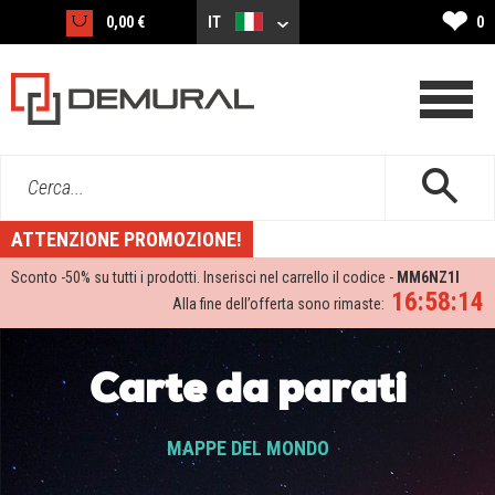
❤
0,00 €
IT
0
Cerca...
ATTENZIONE PROMOZIONE!
Sconto -
50%
su tutti i prodotti. Inserisci nel carrello il codice -
MM6NZ1I
16:58:13
Alla fine dell’offerta sono rimaste:
Carte da parati
MAPPE DEL MONDO