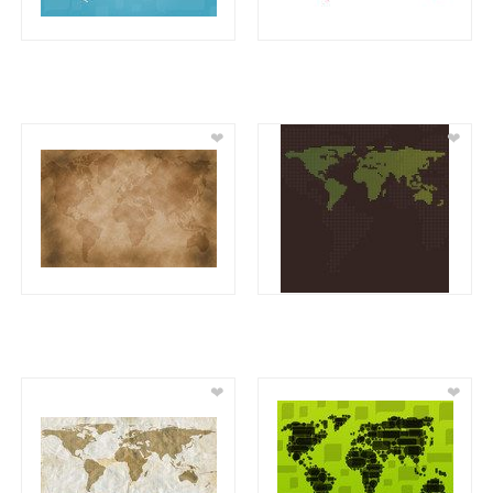
❤
❤
❤
❤