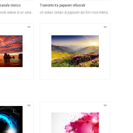
canale storico
Tramonto tra papaveri infuocati
I quadri offrono un'incantevole veduta di un canale veneziano al tramonto, con b
Un esteso campo di papaveri dai fiori rossi intensi domina la scena, illuminato
❤
❤
❤
❤