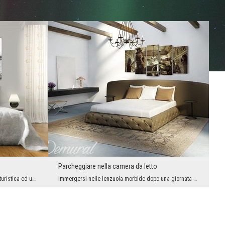
Parcheggiare nella camera da letto
È un’ispirazione dei registi, un’attrazione turistica ed un simbolo di San Francisco. Ed oltre a ...
Immergersi nelle lenzuola morbide dopo una giornata di lavoro? Idillio! La visione idilliaca di r...