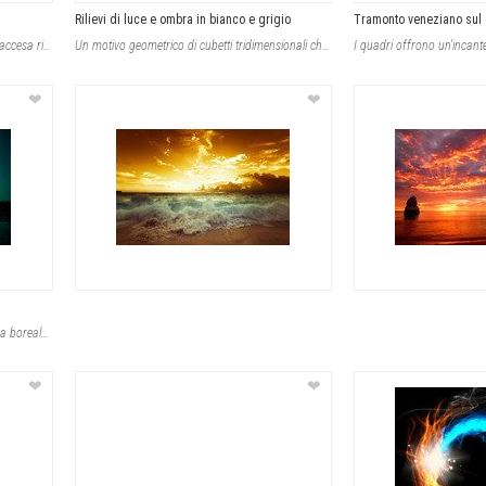
Rilievi di luce e ombra in bianco e grigio
Tramonto veneziano sul 
Nell'intimità di una luce calda, la candela accesa riflette un'atmosfera intris
Un motivo geometrico di cubetti tridimensionali che si susseguono in un gioco di
❤
❤
Grazie all'intensa energia visiva dell'aurora boreale che danza sopra un paesagg
❤
❤