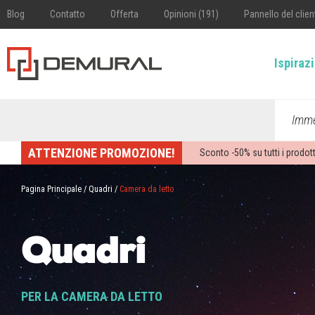
Blog
Contatto
Offerta
Opinioni (191)
Pannello del clien
Ispiraz
Imme
ATTENZIONE PROMOZIONE!
Sconto -
50%
su tutti i prodott
Pagina Principale
/
Quadri
/
Camera da letto
Quadri
PER LA CAMERA DA LETTO