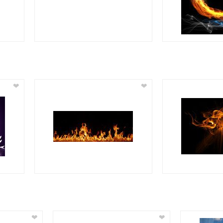
❤
❤
❤
❤