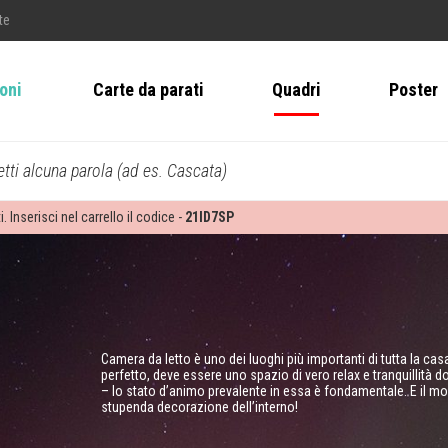
te
ioni
Carte da parati
Quadri
Poster
tti alcuna parola (ad es. Cascata)
i. Inserisci nel carrello il codice -
21ID7SP
Camera da letto è uno dei luoghi più importanti di tutta la cas
perfetto, deve essere uno spazio di vero relax e tranquillità 
– lo stato d’animo prevalente in essa è fondamentale. E il m
stupenda decorazione dell’interno!