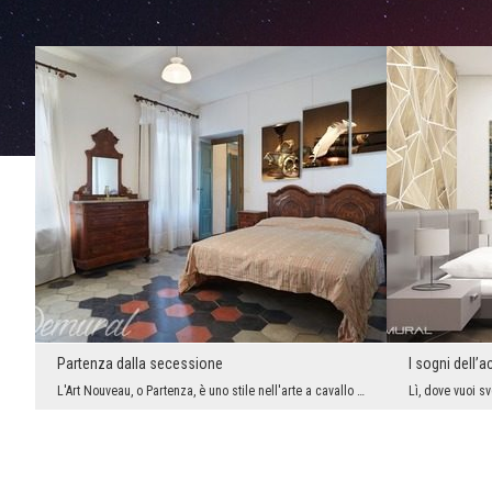
Partenza dalla secessione
I sogni dell’
L'Art Nouveau, o Partenza, è uno stile nell'arte a cavallo tra il XIX e il XX secolo, che - nel c...