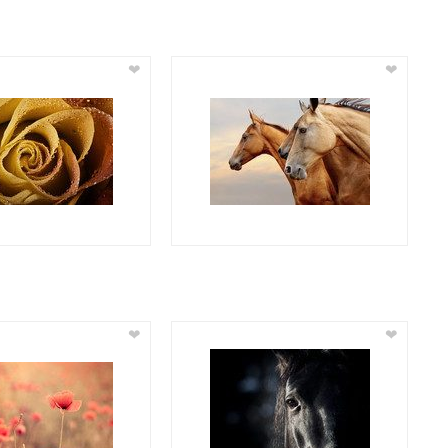
❤
❤
❤
❤