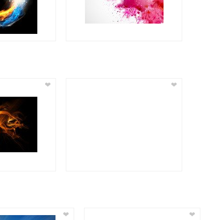
❤
❤
❤
❤