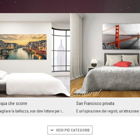
acqua che scorre
San Francisco privata
Lì, dove vuoi svegliare la bellezza, non devi lottare per il fascino e l’incanto - basta che camb...
VEDI PIÙ CATEGORIE