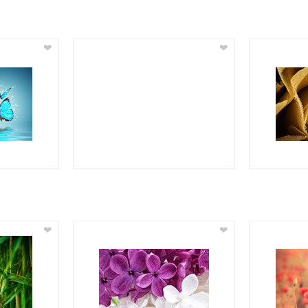
❤
❤
❤
❤