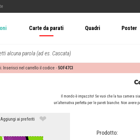
te
ioni
Carte da parati
Quadri
Poster
tti alcuna parola (ad es. Cascata)
i. Inserisci nel carrello il codice -
5OF47CI
Ca
Il mondo è impazzito! Se vuoi che la tua camera sia 
un’alternativa perfetta per le pareti bianche. Non avere 
❤
Aggiungi ai preferiti
Prodotto: