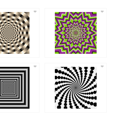
❤
❤
❤
❤