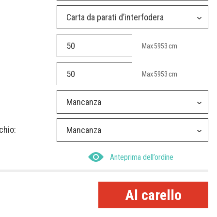
Carta da parati d’interfodera
Max
5953
cm
Max
5953
cm
Mancanza
chio:
Mancanza
Anteprima dell’ordine