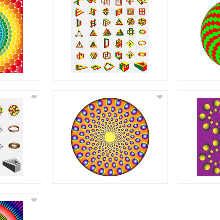
❤
❤
❤