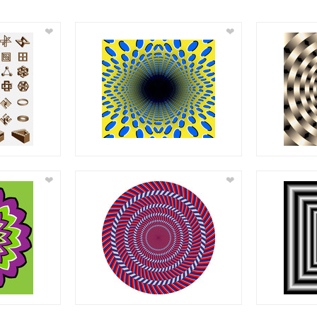
❤
❤
❤
❤