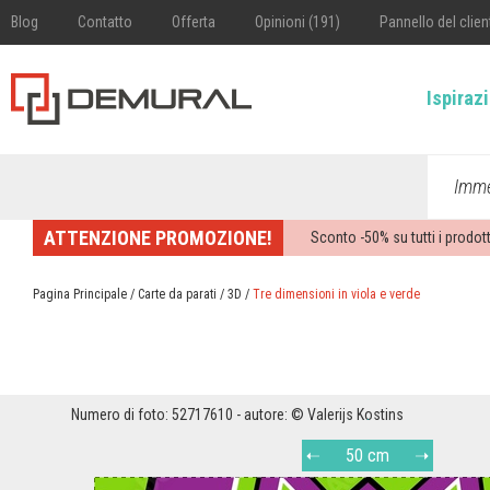
Blog
Contatto
Offerta
Opinioni (191)
Pannello del clien
Ispiraz
Imme
ATTENZIONE PROMOZIONE!
Sconto -
50%
su tutti i prodott
Pagina Principale
/
Carte da parati
/
3D
/
Tre dimensioni in viola e verde
Numero di foto: 52717610 - autore: © Valerijs Kostins
50 cm