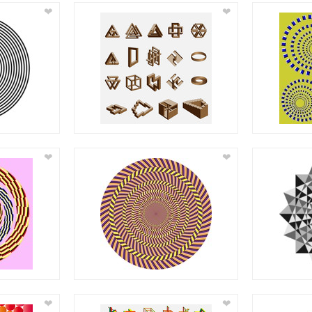
❤
❤
❤
❤
❤
❤