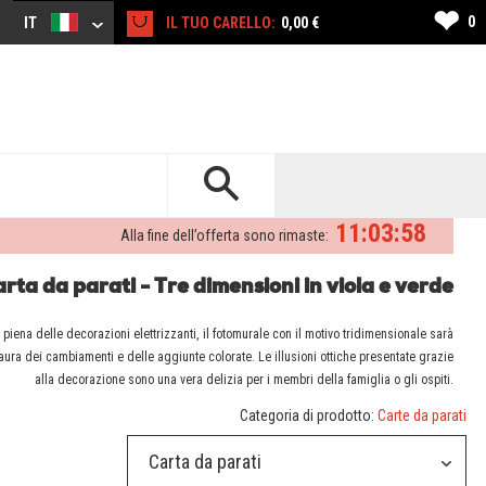
❤
0
IT
IL TUO CARELLO:
0,00 €
11:03:57
Alla fine dell’offerta sono rimaste:
rta da parati - Tre dimensioni in viola e verde
piena delle decorazioni elettrizzanti, il fotomurale con il motivo tridimensionale sarà
paura dei cambiamenti e delle aggiunte colorate. Le illusioni ottiche presentate grazie
alla decorazione sono una vera delizia per i membri della famiglia o gli ospiti.
Categoria di prodotto:
Carte da parati
Carta da parati