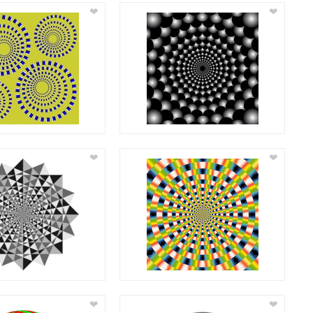
❤
❤
❤
❤
❤
❤