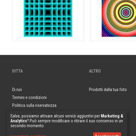
DITTA
ALTRO
Di noi
Prodotti dalla tua foto
Termini e condizioni
Politica sulla riservatezza
Domande e risposte
Salve, possiamo attivare alcuni servizi aggiuntivi per
Marketing &
Analytics
? Può sempre modificare o ritirare il suo consenso in un
Campioni di carta da parati
secondo momento.