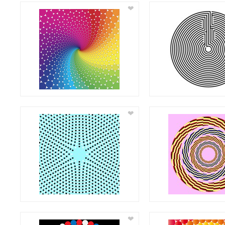
❤
❤
❤