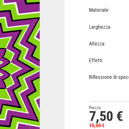
Materiale:
Larghezza:
Altezza:
Effetti:
Riflessione di spec
Prezzo:
7,50
€
15,00
€