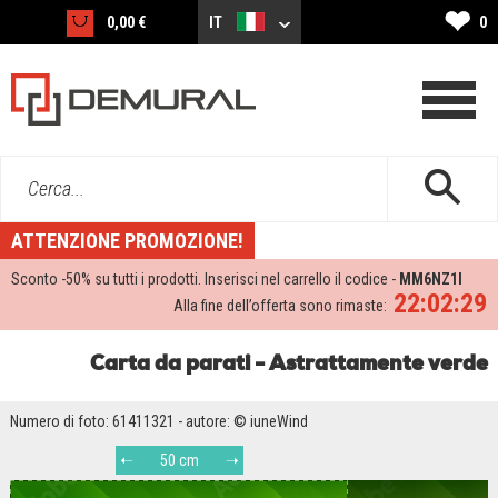
❤
0,00 €
IT
0
Cerca...
ATTENZIONE PROMOZIONE!
Sconto -
50%
su tutti i prodotti. Inserisci nel carrello il codice -
MM6NZ1I
22:02:28
Alla fine dell’offerta sono rimaste:
Carta da parati - Astrattamente verde
Numero di foto: 61411321 - autore: © iuneWind
50 cm