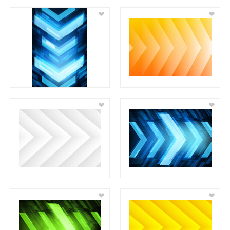
❤
❤
❤
❤
❤
❤