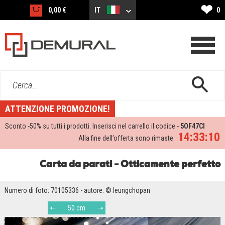
❤
0,00 €
IT
0
Cerca...
ATTENZIONE PROMOZIONE!
Sconto -
50%
su tutti i prodotti. Inserisci nel carrello il codice -
5OF47CI
14:33:09
Alla fine dell’offerta sono rimaste:
Carta da parati - Otticamente perfetto
Numero di foto: 70105336 - autore: © leungchopan
50 cm