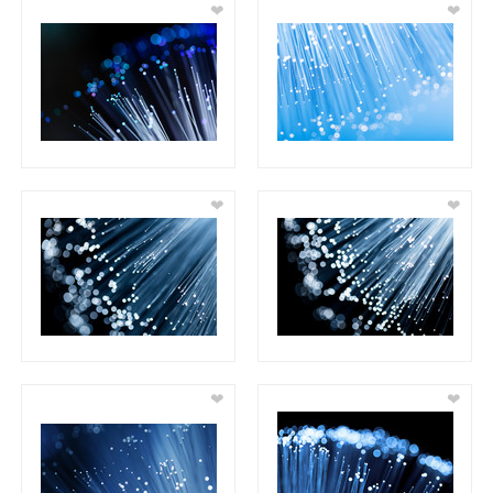
❤
❤
❤
❤
❤
❤