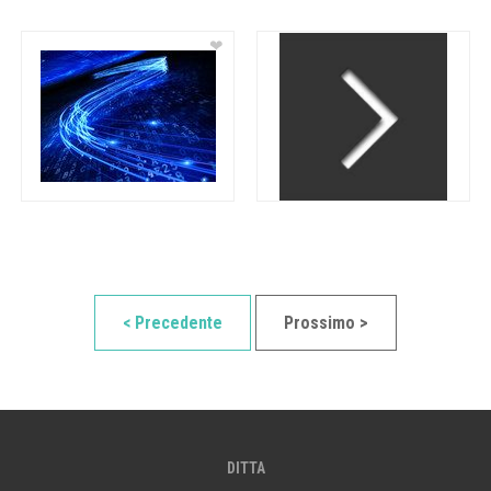
❤
< Precedente
Prossimo >
DITTA