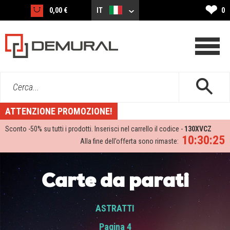
❤
0,00 €
IT
0
Cerca...
ATTENZIONE PROMOZIONE!
Sconto -
50%
su tutti i prodotti. Inserisci nel carrello il codice -
130XVCZ
10:30:25
Alla fine dell’offerta sono rimaste:
Carte da parati
ASTRATTI
Pagina 4