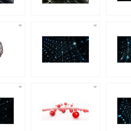
❤
❤
❤
❤