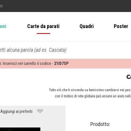
te
ioni
Carte da parati
Quadri
Poster
tti alcuna parola (ad es. Cascata)
i. Inserisci nel carrello il codice -
21ID7SP
C
Tutto ciò che ti circonda sa benissimo cambiarsi nei pezz
con il motivo di rete globale può essere un aiuto nel
❤
Aggiungi ai preferiti
Prodotto: