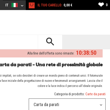
❤
0
IT
IL TUO CARELLO:
0,00 €
10:38:50
Alla fine dell’offerta sono rimaste:
arta da parati - Una rete di prossimità globale
i impilati, se solo desideri di creare un mondo pieno di contenuti unici. Il fotomurale
la fase iniziale della progettazione di nuove e fenomenali arrangiamenti. Lascia che il
colore e la luce indica il percorso all'ideale originale.
Categoria di prodotto:
Carte da parati
Carta da parati