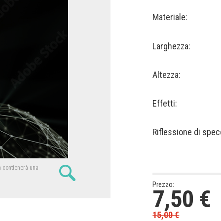
Materiale:
Larghezza:
Altezza:
Effetti:
Riflessione di spec
n contienerà una
Prezzo:
7,50
€
15,00
€