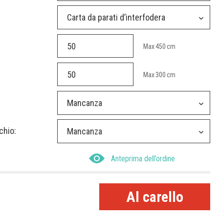
Carta da parati d’interfodera
Max
450
cm
Max
300
cm
Mancanza
chio:
Mancanza
Anteprima dell’ordine