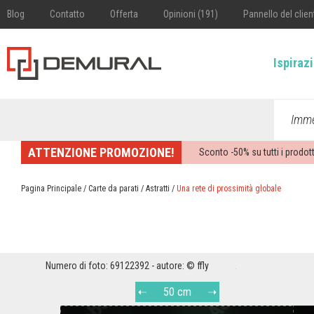
Blog
Contatto
Offerta
Opinioni (191)
Pannello del clien
Ispiraz
Imme
ATTENZIONE PROMOZIONE!
Sconto -
50%
su tutti i prodott
Pagina Principale
/
Carte da parati
/
Astratti
/
Una rete di prossimità globale
Numero di foto: 69122392 - autore: © ffly
50 cm