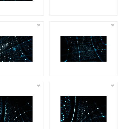
❤
❤
❤
❤