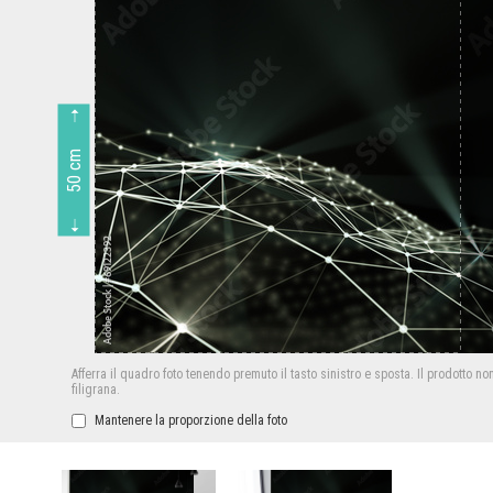
50 cm
Afferra il quadro foto tenendo premuto il tasto sinistro e sposta.
Il prodotto no
filigrana.
Mantenere la proporzione della foto