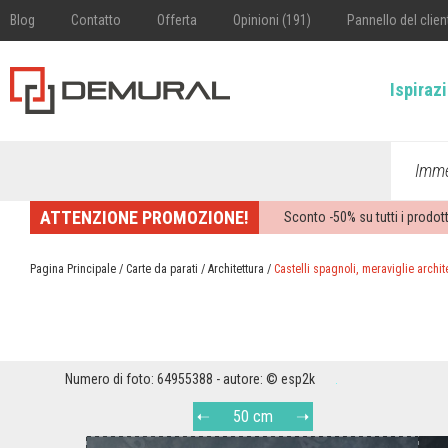
Blog
Contatto
Offerta
Opinioni (191)
Pannello del clien
Ispiraz
Imme
ATTENZIONE PROMOZIONE!
Sconto -
50%
su tutti i prodott
Pagina Principale
/
Carte da parati
/
Architettura
/
Castelli spagnoli, meraviglie archit
Numero di foto: 64955388 - autore: © esp2k
50 cm