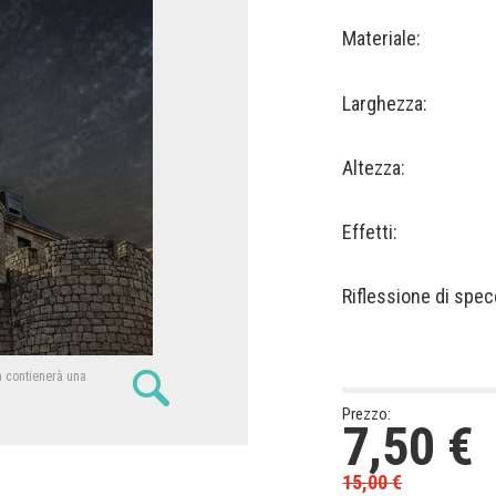
Materiale:
Larghezza:
Altezza:
Effetti:
Riflessione di spec
n contienerà una
Prezzo:
7,50
€
15,00
€