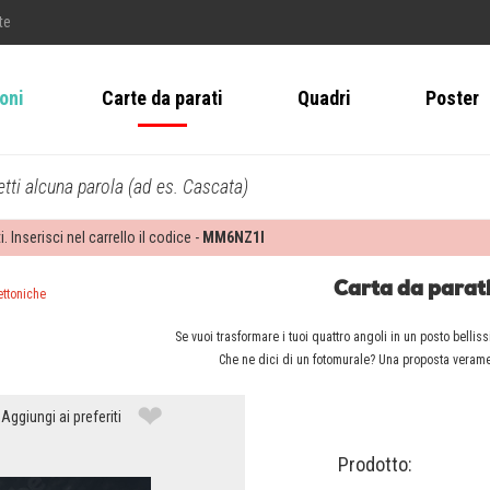
te
ioni
Carte da parati
Quadri
Poster
tti alcuna parola (ad es. Cascata)
i. Inserisci nel carrello il codice -
MM6NZ1I
Carta da parati 
ettoniche
Se vuoi trasformare i tuoi quattro angoli in un posto belli
Che ne dici di un fotomurale? Una proposta verament
❤
Aggiungi ai preferiti
Prodotto: