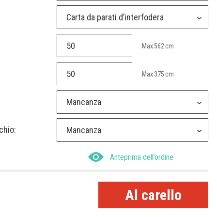
Carta da parati d’interfodera
Max
562
cm
Max
375
cm
Mancanza
chio:
Mancanza
Anteprima dell’ordine