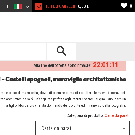
❤
0
IT
IL TUO CARELLO:
0,00 €
22:01:10
Alla fine dell’offerta sono rimaste:
- Castelli spagnoli, meraviglie architettoniche
ssimo e pieno di maestosità, dovresti pensare prima di scegliere le nuove decorazioni.
e architettonica sarà un’aggiunta perfetta agli interni spaziosi ai quali vuoi dare un
artiglio. Mostra ciò che sta dormendo dentro di te ed innamorati della fotografia.
Categoria di prodotto:
Carte da parati
Carta da parati