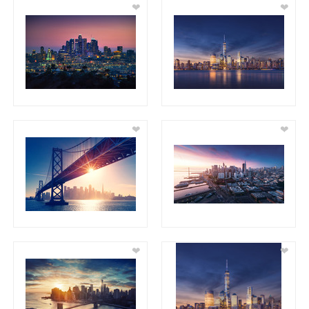
❤
❤
❤
❤
❤
❤