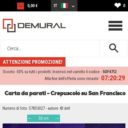
❤
0,00 €
IT
0
Cerca...
ATTENZIONE PROMOZIONE!
Sconto -
50%
su tutti i prodotti. Inserisci nel carrello il codice -
5OF47CI
07:20:29
Alla fine dell’offerta sono rimaste:
Carta da parati - Crepuscolo su San Francisco
Numero di foto: 57853027 - autore: © dell
50 cm