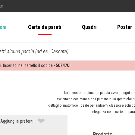
te
ioni
Carte da parati
Quadri
Poster
tti alcuna parola (ad es. Cascata)
i. Inserisci nel carrello il codice -
5OF47CI
Un'atmosfera raffinata e pacata avvolge ogni am
avvicinano con mani e dita puntate in un gesto che ric
dettaglio anatomico, ideale per ambienti classici e sofistic
eleganza nelle carte da para
❤
Aggiungi ai preferiti
Prodotto: