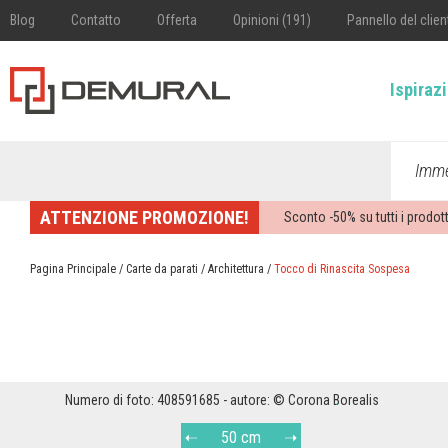
Blog
Contatto
Offerta
Opinioni (191)
Pannello del clien
Ispiraz
Imme
ATTENZIONE PROMOZIONE!
Sconto -
50%
su tutti i prodott
Pagina Principale
/
Carte da parati
/
Architettura
/
Tocco di Rinascita Sospesa
Numero di foto: 408591685 - autore: © Corona Borealis
50 cm