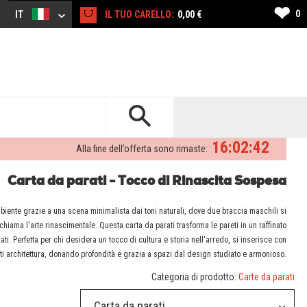
❤
0
IT
IL TUO CARELLO:
0,00 €
16:02:42
Alla fine dell’offerta sono rimaste:
Carta da parati - Tocco di Rinascita Sospesa
biente grazie a una scena minimalista dai toni naturali, dove due braccia maschili si
hiama l'arte rinascimentale. Questa carta da parati trasforma le pareti in un raffinato
ati. Perfetta per chi desidera un tocco di cultura e storia nell'arredo, si inserisce con
ti architettura, donando profondità e grazia a spazi dal design studiato e armonioso.
Categoria di prodotto:
Carte da parati
Carta da parati