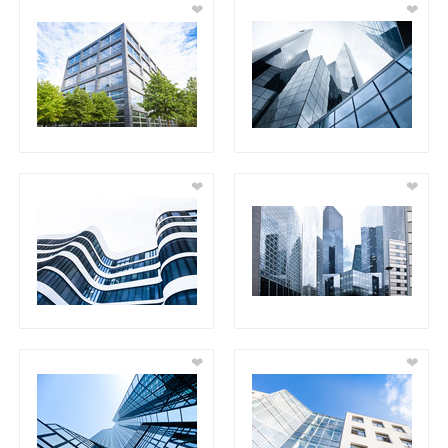
❤
❤
❤
❤
❤
❤