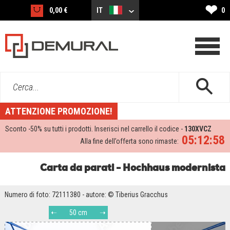
❤
0,00 €
IT
0
Cerca...
ATTENZIONE PROMOZIONE!
Sconto -
50%
su tutti i prodotti. Inserisci nel carrello il codice -
130XVCZ
05:12:57
Alla fine dell’offerta sono rimaste:
Carta da parati - Hochhaus modernista
Numero di foto: 72111380 - autore: © Tiberius Gracchus
50 cm