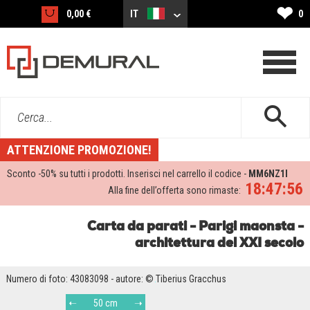
❤
0,00 €
IT
0
Cerca...
ATTENZIONE PROMOZIONE!
Sconto -
50%
su tutti i prodotti. Inserisci nel carrello il codice -
MM6NZ1I
18:47:56
Alla fine dell’offerta sono rimaste:
Carta da parati - Parigi maonsta -
architettura del XXI secolo
Numero di foto: 43083098 - autore: © Tiberius Gracchus
50 cm