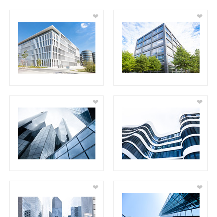
❤
❤
❤
❤
❤
❤