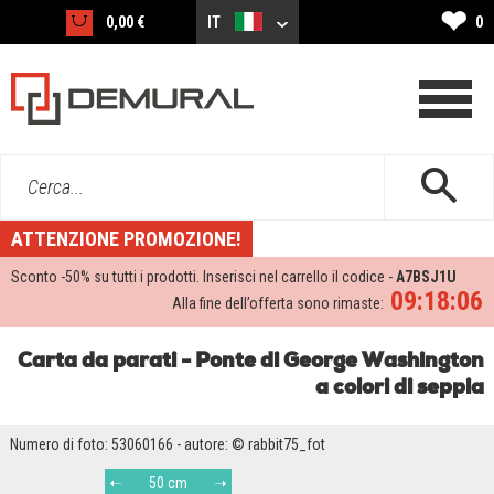
❤
0,00 €
IT
0
Cerca...
ATTENZIONE PROMOZIONE!
Sconto -
50%
su tutti i prodotti. Inserisci nel carrello il codice -
A7BSJ1U
09:18:05
Alla fine dell’offerta sono rimaste:
Carta da parati - Ponte di George Washington
a colori di seppia
Numero di foto: 53060166 - autore: © rabbit75_fot
50 cm