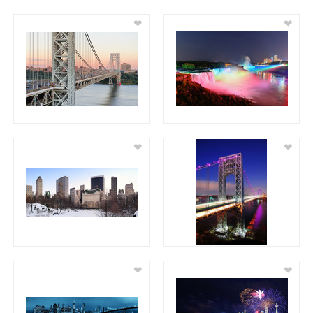
❤
❤
❤
❤
❤
❤