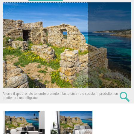
Afferra il quadro foto tenendo premuto il tasto sinistro e sposta.
Il prodotto non
contienerà una filigrana.