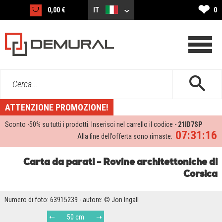
❤
0,00 €
IT
0
Cerca...
ATTENZIONE PROMOZIONE!
Sconto -
50%
su tutti i prodotti. Inserisci nel carrello il codice -
21ID7SP
07:31:15
Alla fine dell’offerta sono rimaste:
Carta da parati - Rovine architettoniche di
Corsica
Numero di foto: 63915239 - autore: © Jon Ingall
50 cm