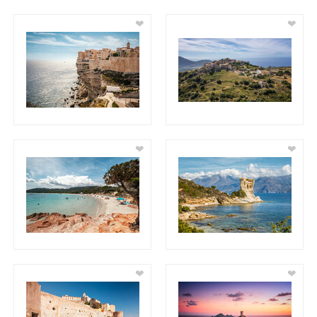
❤
❤
❤
❤
❤
❤