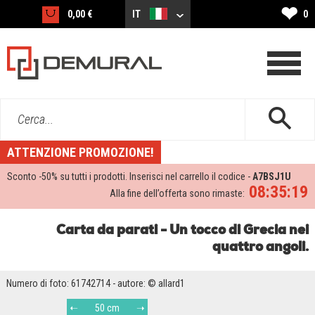
❤
0,00 €
IT
0
Cerca...
ATTENZIONE PROMOZIONE!
Sconto -
50%
su tutti i prodotti. Inserisci nel carrello il codice -
A7BSJ1U
08:35:18
Alla fine dell’offerta sono rimaste:
Carta da parati - Un tocco di Grecia nei
quattro angoli.
Numero di foto: 61742714 - autore: © allard1
50 cm