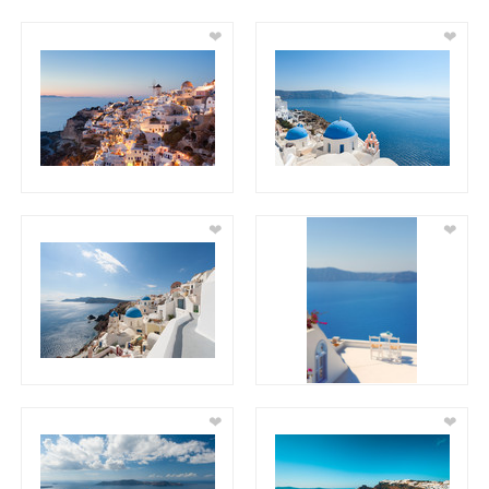
❤
❤
❤
❤
❤
❤