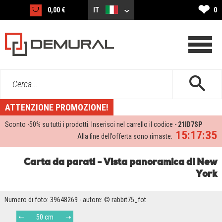
❤
0,00 €
IT
0
Cerca...
ATTENZIONE PROMOZIONE!
Sconto -
50%
su tutti i prodotti. Inserisci nel carrello il codice -
21ID7SP
15:17:34
Alla fine dell’offerta sono rimaste:
Carta da parati - Vista panoramica di New
York
Numero di foto: 39648269 - autore: © rabbit75_fot
50 cm