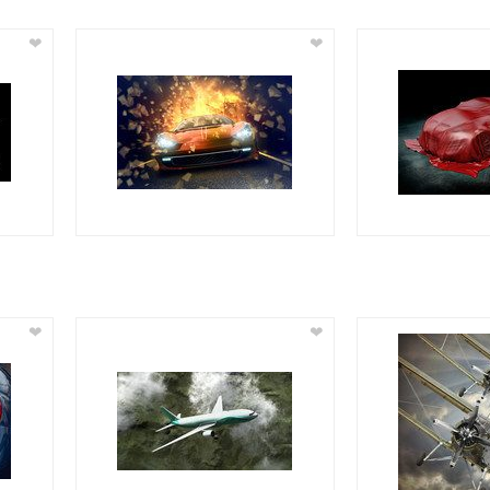
❤
❤
❤
❤