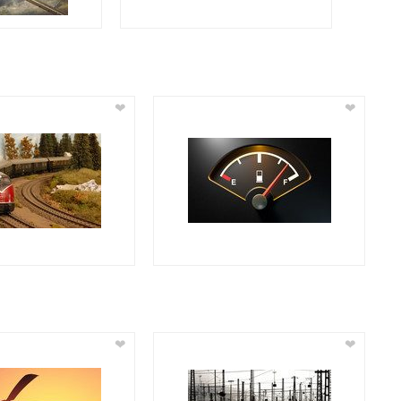
❤
❤
❤
❤