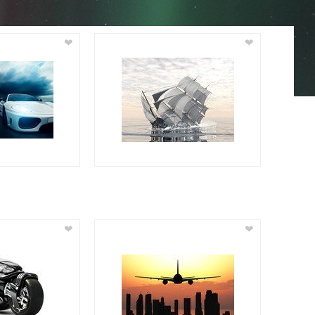
❤
❤
❤
❤