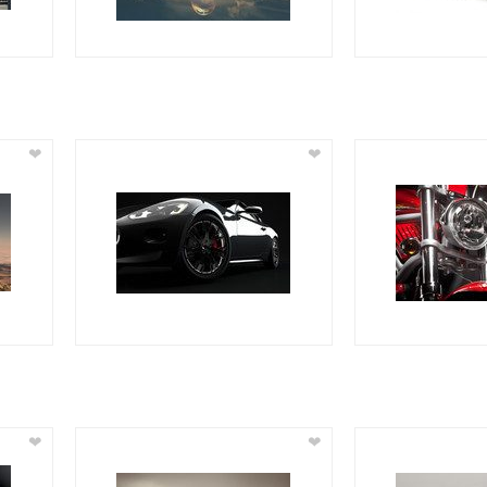
❤
❤
❤
❤