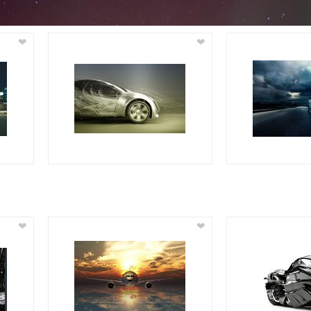
❤
❤
❤
❤