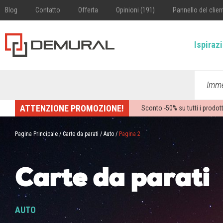
Blog
Contatto
Offerta
Opinioni (191)
Pannello del clien
Ispiraz
Imme
ATTENZIONE PROMOZIONE!
Sconto -
50%
su tutti i prodott
Pagina Principale
/
Carte da parati
/
Auto
/
Pagina 2
Carte da parati
AUTO