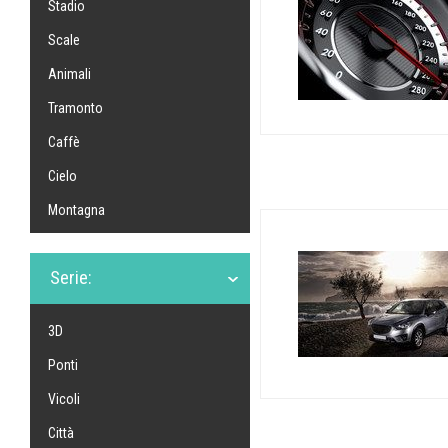
Stadio
Scale
Animali
Tramonto
Caffè
Cielo
Montagna
Serie:
3D
Ponti
Vicoli
Città