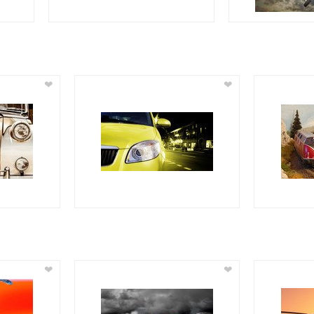
❤
❤
❤
❤