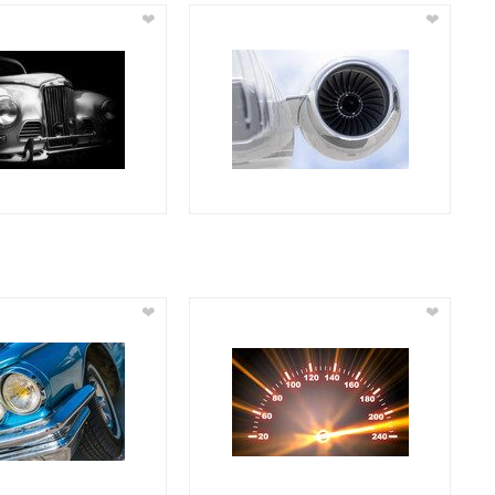
❤
❤
❤
❤