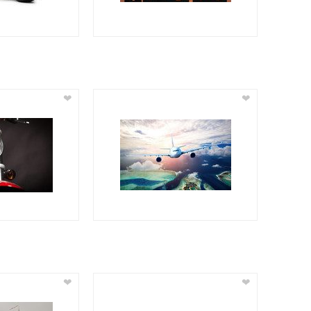
❤
❤
❤
❤