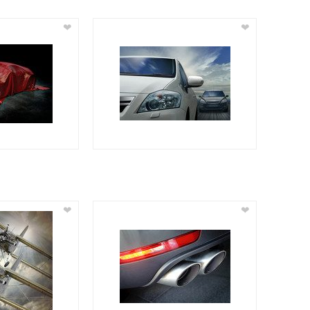
❤
❤
❤
❤