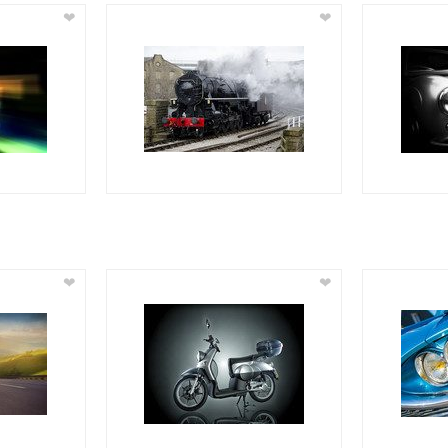
❤
❤
❤
❤