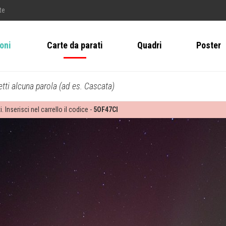
te
ioni
Carte da parati
Quadri
Poster
tti alcuna parola (ad es. Cascata)
i. Inserisci nel carrello il codice -
5OF47CI