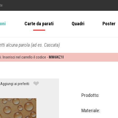
te
ioni
Carte da parati
Quadri
Poster
tti alcuna parola (ad es. Cascata)
i. Inserisci nel carrello il codice -
MM6NZ1I
❤
Aggiungi ai preferiti
Prodotto:
Materiale: