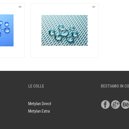
❤
❤
LE COLLE
RESTIAMO IN C
Metylan Direct
Metylan Extra