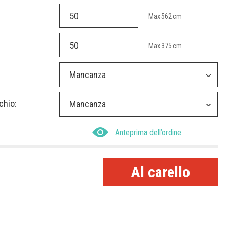
Max
562
cm
Max
375
cm
Mancanza
chio:
Mancanza
Anteprima dell’ordine