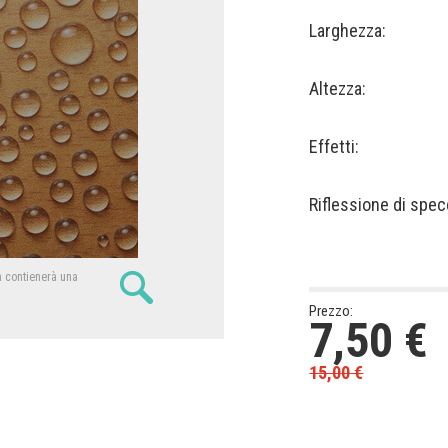
Larghezza:
Altezza:
Effetti:
Riflessione di spec
n contienerà una
Prezzo:
7,50
€
15,00
€