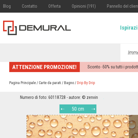
Blog
Contatto
Offerta
Opinioni (191)
Pannello del clien
Ispiraz
Imme
ATTENZIONE PROMOZIONE!
Sconto -
50%
su tutti i prodott
Pagina Principale
/
Carte da parati
/
Bagno
/
Drip By Drip
Numero di foto: 60118728 - autore: © zenvin
50 cm