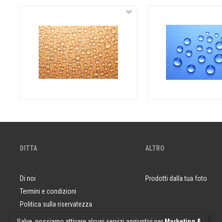
❤
DITTA
ALTRO
Di noi
Prodotti dalla tua foto
Termini e condizioni
Politica sulla riservatezza
Domande e risposte
Salve, possiamo attivare alcuni servizi aggiuntivi per
Marketing &