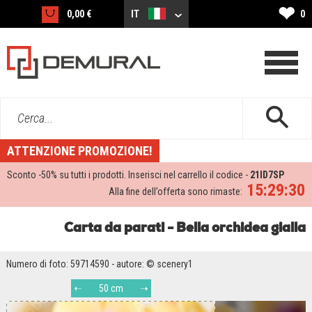
❤
0,00 €
IT
0
Cerca...
ATTENZIONE PROMOZIONE!
Sconto -
50%
su tutti i prodotti. Inserisci nel carrello il codice -
21ID7SP
15:29:29
Alla fine dell’offerta sono rimaste:
Carta da parati - Bella orchidea gialla
Numero di foto: 59714590 - autore: © scenery1
50 cm