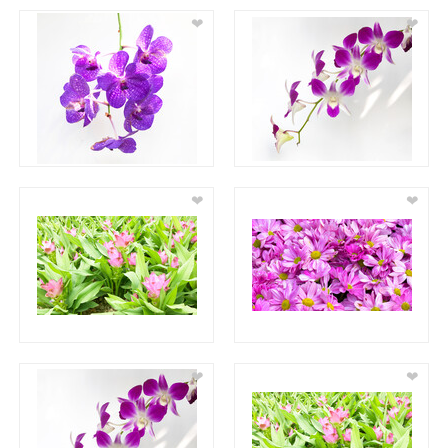
❤
❤
❤
❤
❤
❤