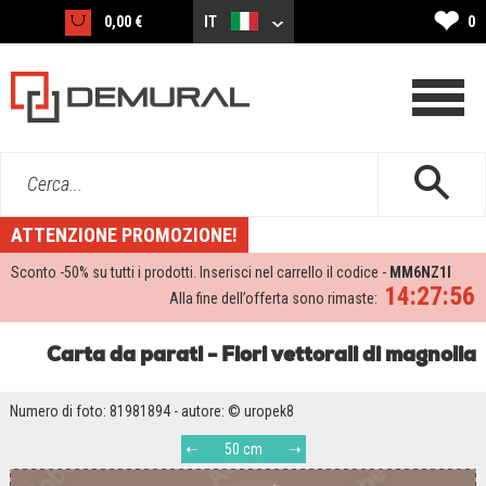
❤
0,00 €
IT
0
Cerca...
ATTENZIONE PROMOZIONE!
Sconto -
50%
su tutti i prodotti. Inserisci nel carrello il codice -
MM6NZ1I
14:27:55
Alla fine dell’offerta sono rimaste:
Carta da parati - Fiori vettorali di magnolia
Numero di foto: 81981894 - autore: © uropek8
50 cm