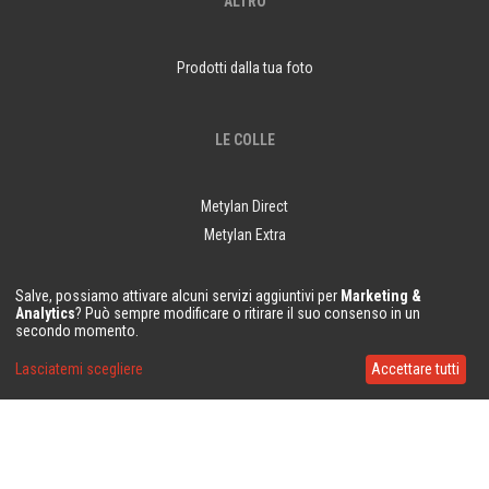
ALTRO
Prodotti dalla tua foto
LE COLLE
Metylan Direct
Metylan Extra
Salve, possiamo attivare alcuni servizi aggiuntivi per
Marketing &
RESTIAMO IN CONTATTO
Analytics
? Può sempre modificare o ritirare il suo consenso in un
secondo momento.
Lasciatemi scegliere
Accettare tutti