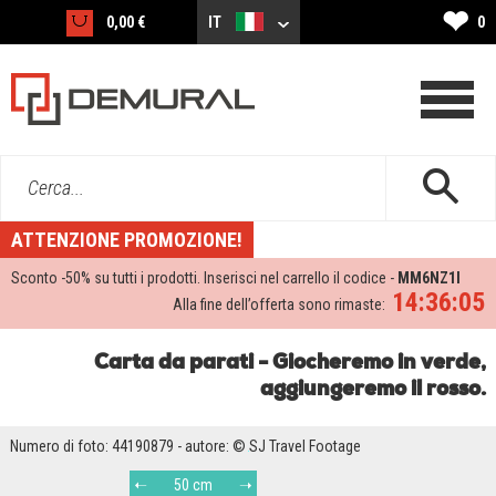
❤
0,00 €
IT
0
Cerca...
ATTENZIONE PROMOZIONE!
Sconto -
50%
su tutti i prodotti. Inserisci nel carrello il codice -
MM6NZ1I
14:36:05
Alla fine dell’offerta sono rimaste:
Carta da parati - Giocheremo in verde,
aggiungeremo il rosso.
Numero di foto: 44190879 - autore: © SJ Travel Footage
50 cm