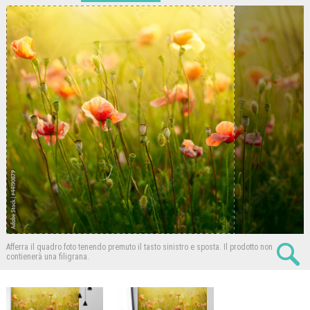
Afferra il quadro foto tenendo premuto il tasto sinistro e sposta.
Il prodotto non
contienerà una filigrana.