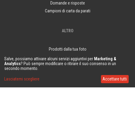
Domande e risposte
Campioni di carta da parati
ALTRO
Prodotti dalla tua foto
Salve, possiamo attivare alcuni servizi aggiuntivi per
Marketing &
Analytics
? Può sempre modificare o ritirare il suo consenso in un
secondo momento.
LE COLLE
Lasciatemi scegliere
Accettare tutti
Metylan Direct
Metylan Extra
RESTIAMO IN CONTATTO