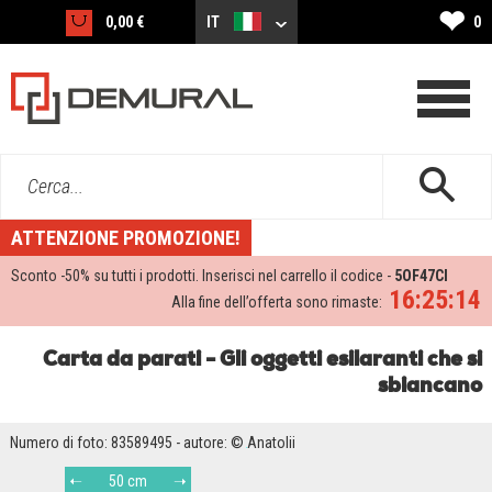
❤
0,00 €
IT
0
Cerca...
ATTENZIONE PROMOZIONE!
Sconto -
50%
su tutti i prodotti. Inserisci nel carrello il codice -
5OF47CI
16:25:13
Alla fine dell’offerta sono rimaste:
Carta da parati - Gli oggetti esilaranti che si
sbiancano
Numero di foto: 83589495 - autore: © Anatolii
50 cm