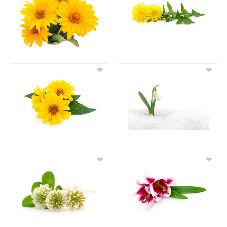
❤
❤
❤
❤