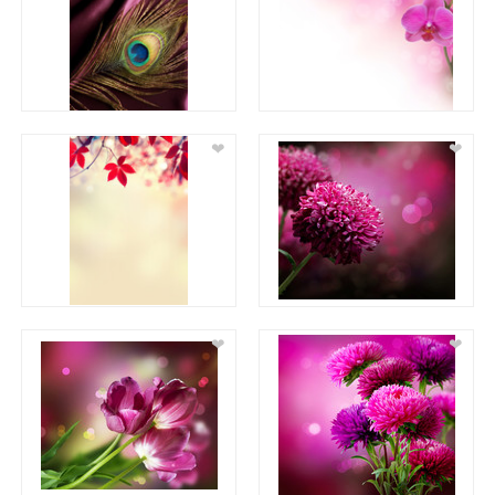
❤
❤
❤
❤