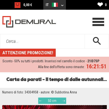
❤
0,00 €
IT
0
Cerca...
ATTENZIONE PROMOZIONE!
Sconto -
50%
su tutti i prodotti. Inserisci nel carrello il codice -
21ID7SP
16:21:51
Alla fine dell’offerta sono rimaste:
Carta da parati - Il tempo di dalie autunnali…
Numero di foto: 34304958 - autore: © Subbotina Anna
50 cm