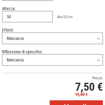
Altezza:
Max
322
cm
Effetti:
Mancanza
Riflessione di specchio:
Mancanza
Prezzo:
7,50
€
15,00
€