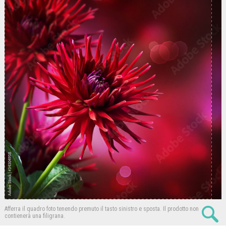
Afferra il quadro foto tenendo premuto il tasto sinistro e sposta.
Il prodotto non
contienerà una filigrana.