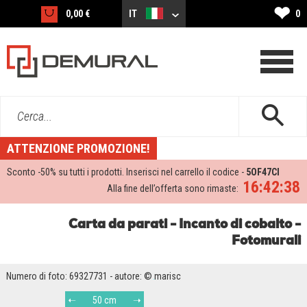
❤
0,00 €
IT
0
Cerca...
ATTENZIONE PROMOZIONE!
Sconto -
50%
su tutti i prodotti. Inserisci nel carrello il codice -
5OF47CI
16:42:37
Alla fine dell’offerta sono rimaste:
Carta da parati - Incanto di cobalto -
Fotomurali
Numero di foto: 69327731 - autore: © marisc
50 cm