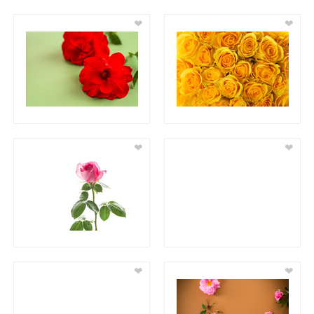
❤
❤
❤
❤
❤
❤