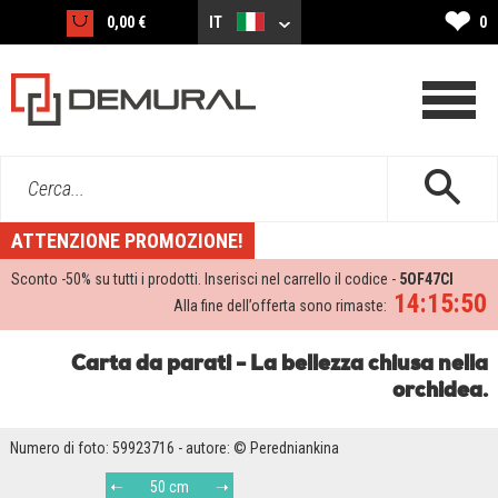
❤
0,00 €
IT
0
Cerca...
ATTENZIONE PROMOZIONE!
Sconto -
50%
su tutti i prodotti. Inserisci nel carrello il codice -
5OF47CI
14:15:49
Alla fine dell’offerta sono rimaste:
Carta da parati - La bellezza chiusa nella
orchidea.
Numero di foto: 59923716 - autore: © Peredniankina
50 cm