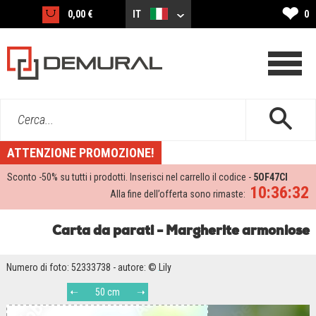
❤
0,00 €
IT
0
Cerca...
ATTENZIONE PROMOZIONE!
Sconto -
50%
su tutti i prodotti. Inserisci nel carrello il codice -
5OF47CI
10:36:31
Alla fine dell’offerta sono rimaste:
Carta da parati - Margherite armoniose
Numero di foto: 52333738 - autore: © Lily
50 cm