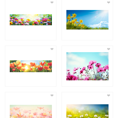
❤
❤
❤
❤
❤
❤