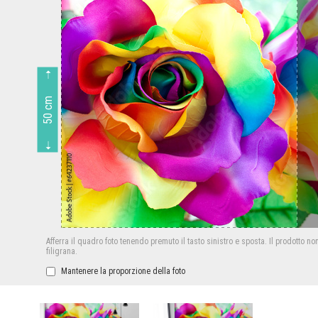
50 cm
Afferra il quadro foto tenendo premuto il tasto sinistro e sposta.
Il prodotto no
filigrana.
Mantenere la proporzione della foto