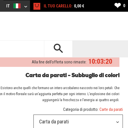
❤
0
IT
IL TUO CARELLO:
0,00 €
10:03:19
Alla fine dell’offerta sono rimaste:
Carta da parati - Subbuglio di colori
ri. Esistono anche quelli che formano un intero arcobaleno nascosto nei loro petali. Che
on il motivo floreale sarà un’aggiunta perfetta per ogni interno. L’esplosione dei colori
aggiungerà la freschezza e l’energia ai quattro angoli.
Categoria di prodotto:
Carte da parati
Carta da parati