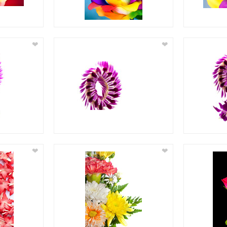
❤
❤
❤
❤