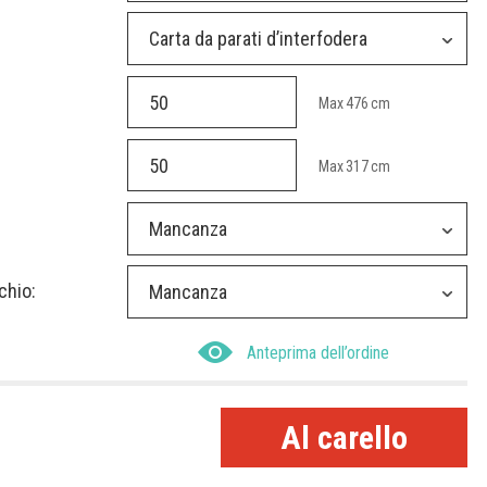
Carta da parati d’interfodera
Max
476
cm
Max
317
cm
Mancanza
chio:
Mancanza
Anteprima dell’ordine