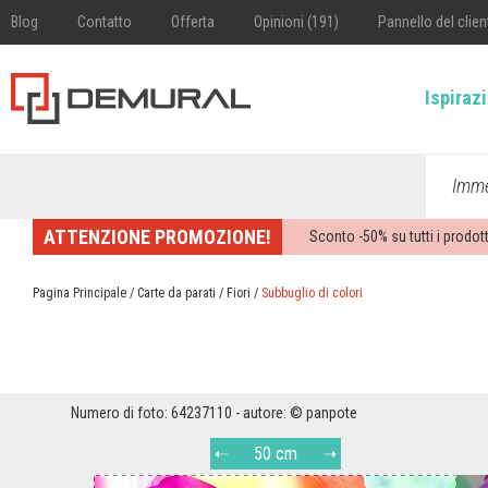
Blog
Contatto
Offerta
Opinioni (191)
Pannello del clien
Ispiraz
Imme
ATTENZIONE PROMOZIONE!
Sconto -
50%
su tutti i prodott
Pagina Principale
/
Carte da parati
/
Fiori
/
Subbuglio di colori
Numero di foto: 64237110 - autore: © panpote
50 cm