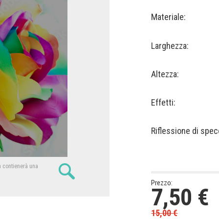
Materiale:
Larghezza:
Altezza:
Effetti:
Riflessione di spec
n contienerà una
Prezzo:
7,50
€
15,00
€