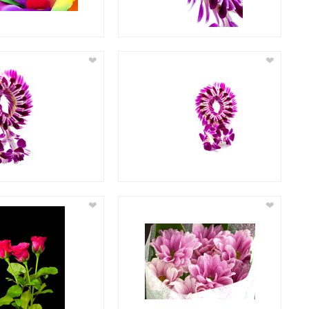
❤
❤
❤
❤