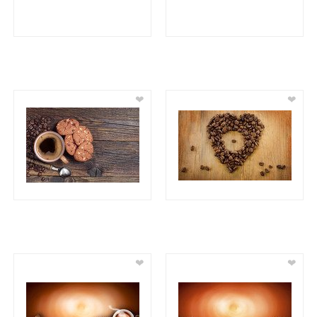
❤
❤
❤
❤