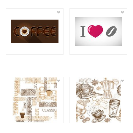
❤
❤
❤
❤