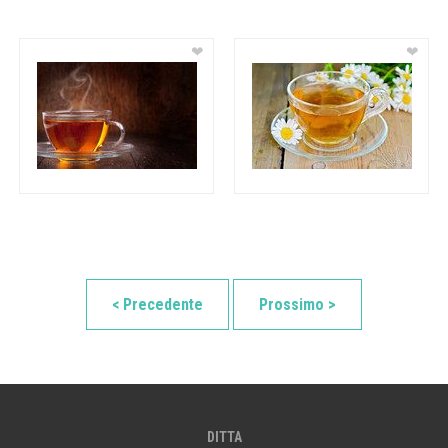
❤
❤
< Precedente
Prossimo >
DITTA