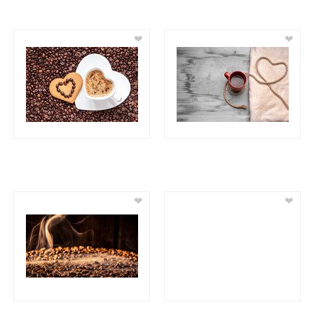
❤
❤
❤
❤