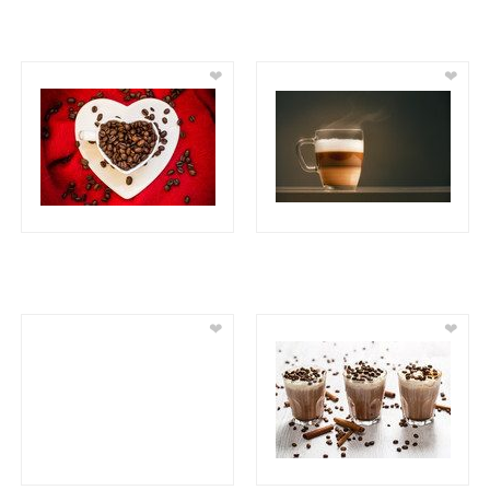
❤
❤
❤
❤