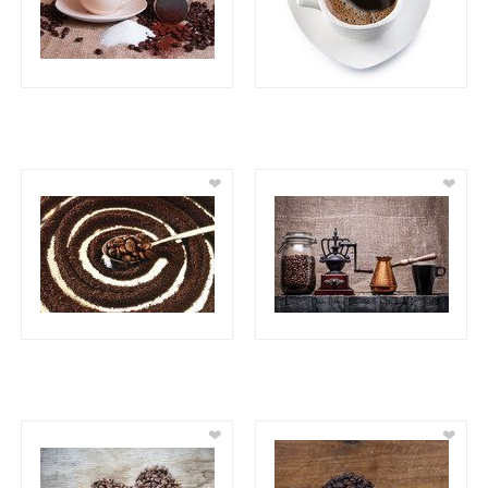
❤
❤
❤
❤