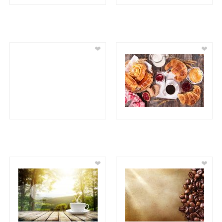
❤
❤
❤
❤