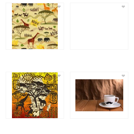
❤
❤
❤
❤