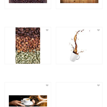
❤
❤
❤
❤