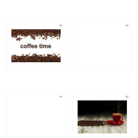
❤
❤
❤
❤