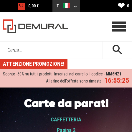
❤
0,00 €
IT
0
Cerca...
ATTENZIONE PROMOZIONE!
Sconto -
50%
su tutti i prodotti. Inserisci nel carrello il codice -
MM6NZ1I
16:55:24
Alla fine dell’offerta sono rimaste:
Carte da parati
CAFFETTERIA
Pagina 2