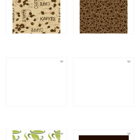
❤
❤
❤
❤