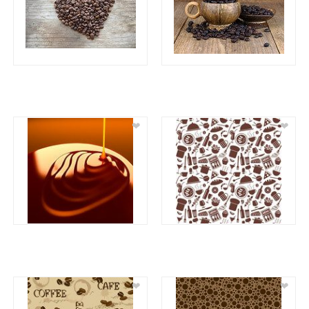
❤
❤
❤
❤