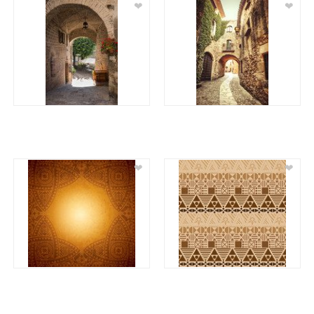
❤
❤
❤
❤