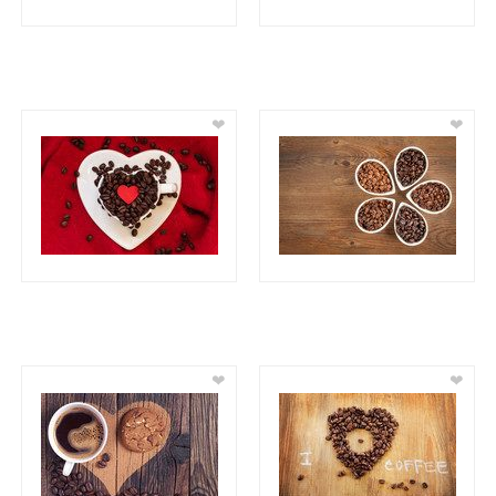
❤
❤
❤
❤