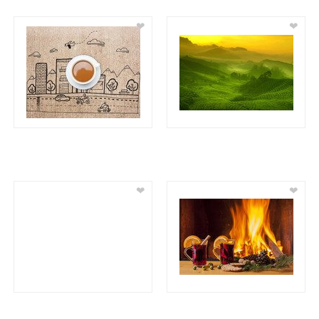
❤
❤
❤
❤