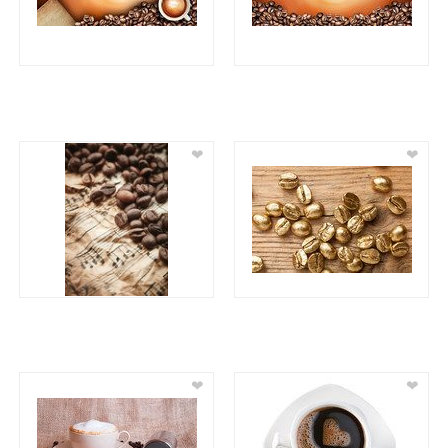
❤
❤
❤
❤