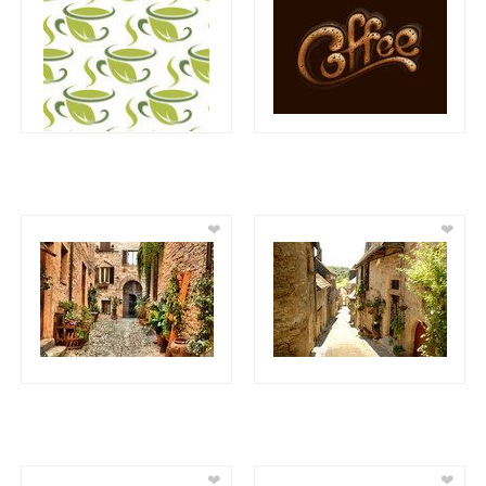
❤
❤
❤
❤