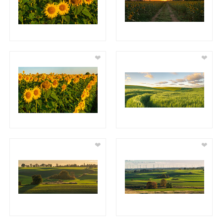
❤
❤
❤
❤