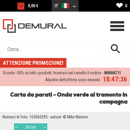
❤
0,00 €
IT
0
Cerca...
ATTENZIONE PROMOZIONE!
Sconto -
50%
su tutti i prodotti. Inserisci nel carrello il codice -
MM6NZ1I
18:47:36
Alla fine dell’offerta sono rimaste:
Carta da parati - Onda verde al tramonto in
campagna
Numero di foto: 163060295 - autore: © Mike Mareen
50 cm