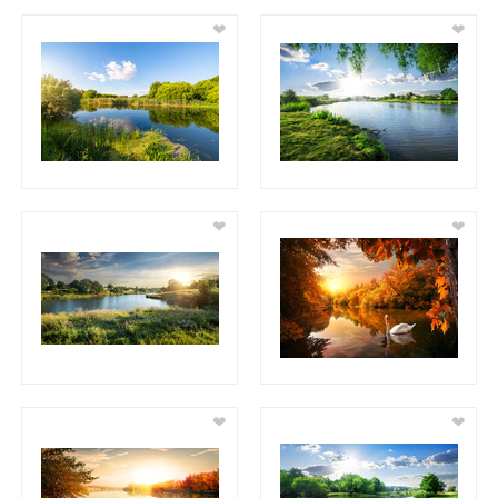
❤
❤
❤
❤
❤
❤