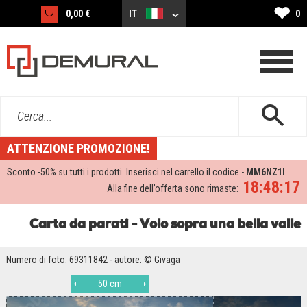
❤
0,00 €
IT
0
Cerca...
ATTENZIONE PROMOZIONE!
Sconto -
50%
su tutti i prodotti. Inserisci nel carrello il codice -
MM6NZ1I
18:48:17
Alla fine dell’offerta sono rimaste:
Carta da parati - Volo sopra una bella valle
Numero di foto: 69311842 - autore: © Givaga
50 cm