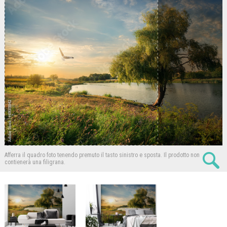
Afferra il quadro foto tenendo premuto il tasto sinistro e sposta.
Il prodotto non
contienerà una filigrana.