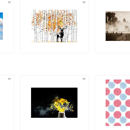
❤
❤
❤
❤