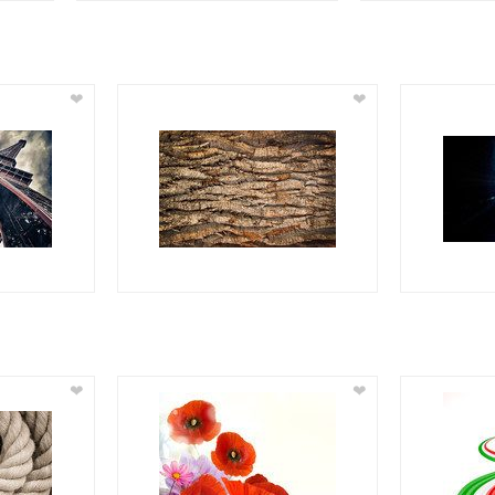
❤
❤
❤
❤