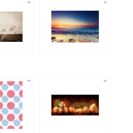
❤
❤
❤
❤