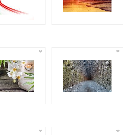
❤
❤
❤
❤