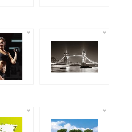
❤
❤
❤
❤