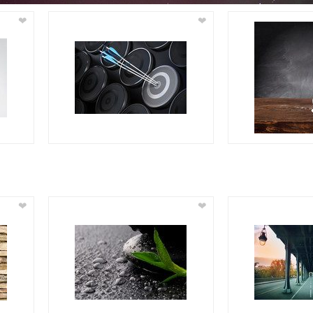
❤
❤
❤
❤