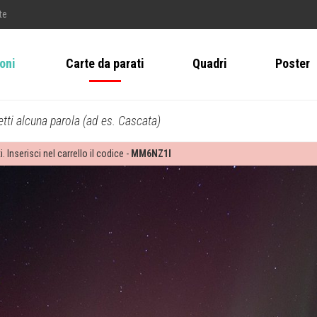
te
ioni
Carte da parati
Quadri
Poster
tti alcuna parola (ad es. Cascata)
i. Inserisci nel carrello il codice -
MM6NZ1I