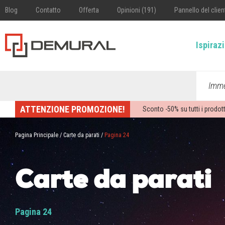
Blog
Contatto
Offerta
Opinioni (191)
Pannello del clien
Ispiraz
Imme
ATTENZIONE PROMOZIONE!
Sconto -
50%
su tutti i prodott
Pagina Principale
/
Carte da parati
/
Pagina 24
Carte da parati
Pagina 24