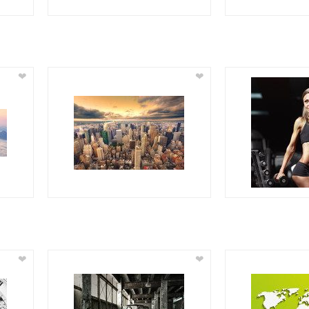
❤
❤
❤
❤