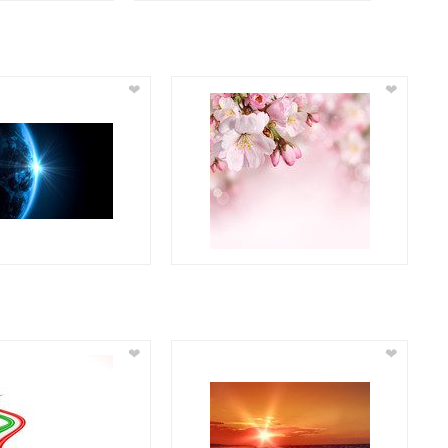
❤
❤
❤
❤