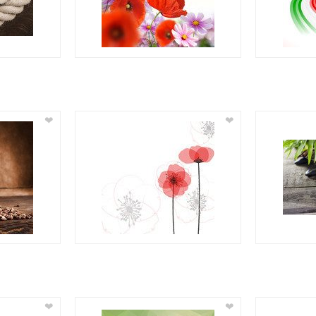
❤
❤
❤
❤