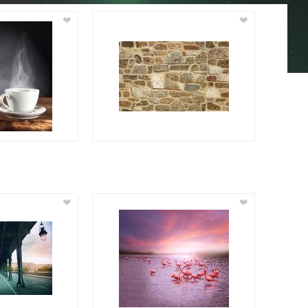
❤
❤
❤
❤