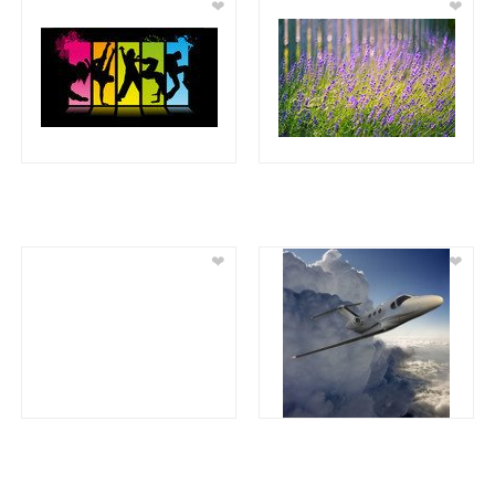
❤
❤
❤
❤