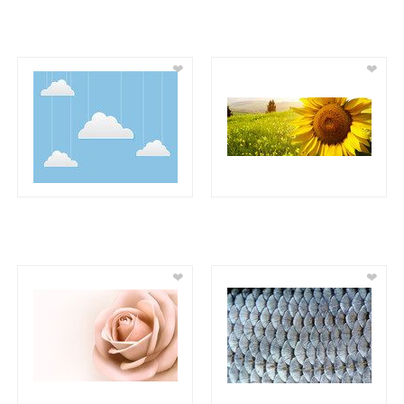
❤
❤
❤
❤