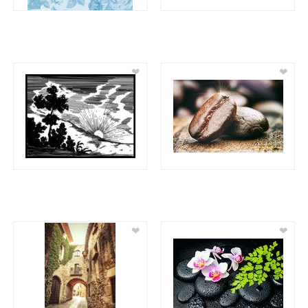
❤
❤
❤
❤