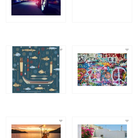
❤
❤
❤
❤