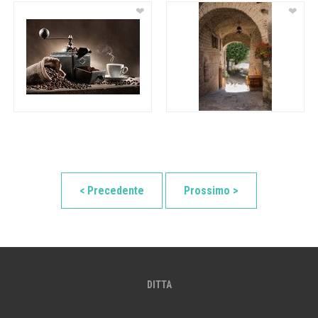
❤
❤
< Precedente
Prossimo >
DITTA