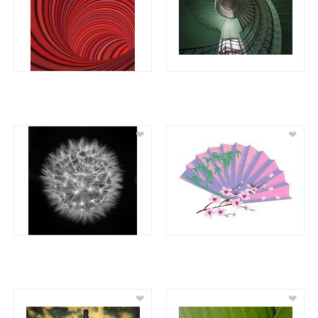
❤
❤
❤
❤