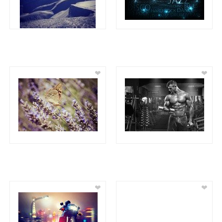
❤
❤
❤
❤