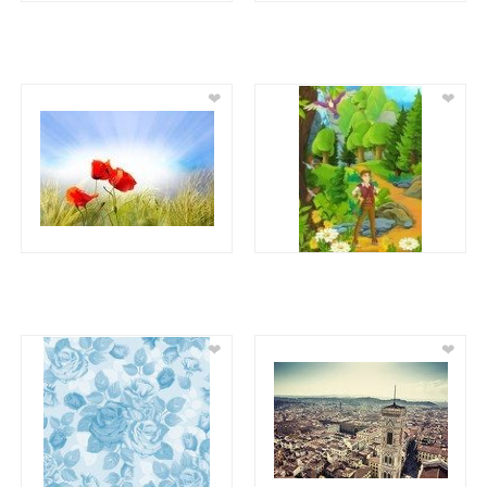
❤
❤
❤
❤