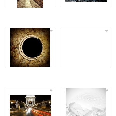
❤
❤
❤
❤