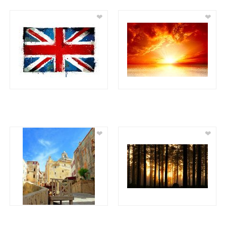
❤
❤
❤
❤