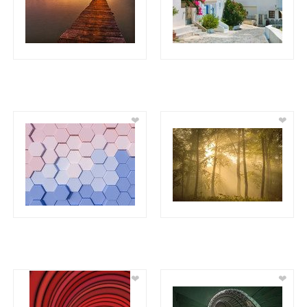
❤
❤
❤
❤