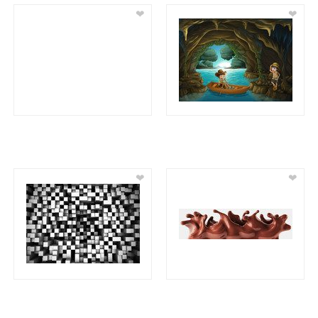
❤
❤
❤
❤