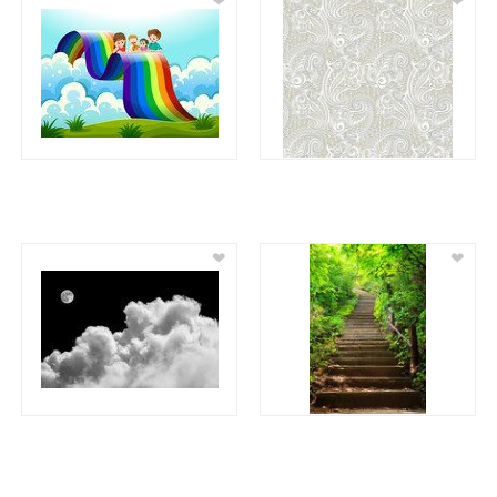
❤
❤
❤
❤