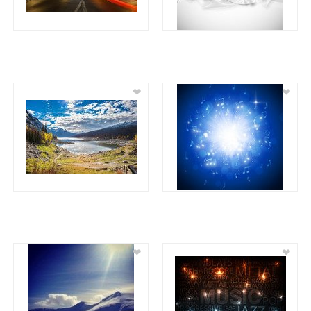
❤
❤
❤
❤