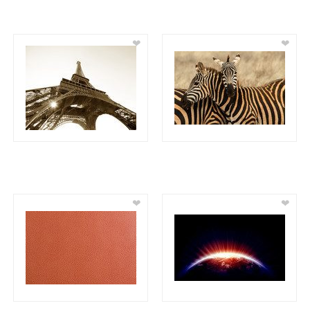
❤
❤
❤
❤