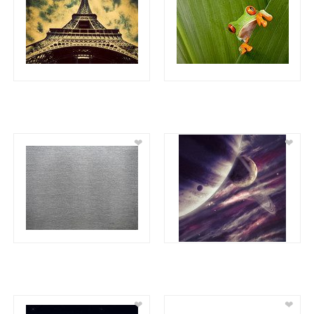
❤
❤
❤
❤