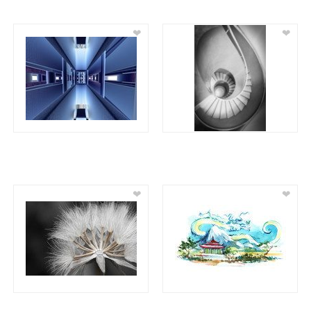
❤
❤
❤
❤