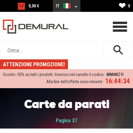
❤
0,00 €
IT
0
Cerca...
ATTENZIONE PROMOZIONE!
Sconto -
50%
su tutti i prodotti. Inserisci nel carrello il codice -
MM6NZ1I
16:44:33
Alla fine dell’offerta sono rimaste:
Carte da parati
Pagina 37