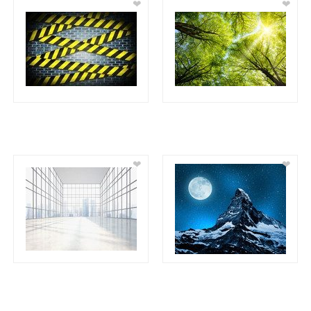
❤
❤
❤
❤