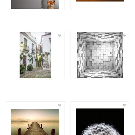
❤
❤
❤
❤