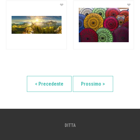
❤
❤
< Precedente
Prossimo >
DITTA