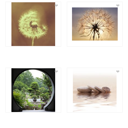
❤
❤
❤
❤