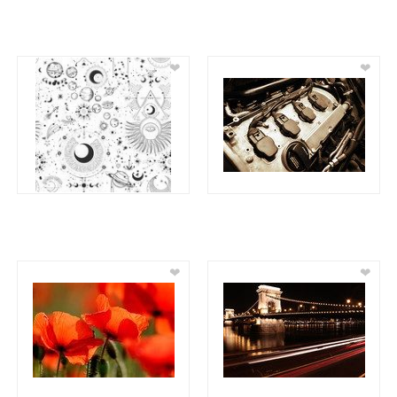
❤
❤
❤
❤