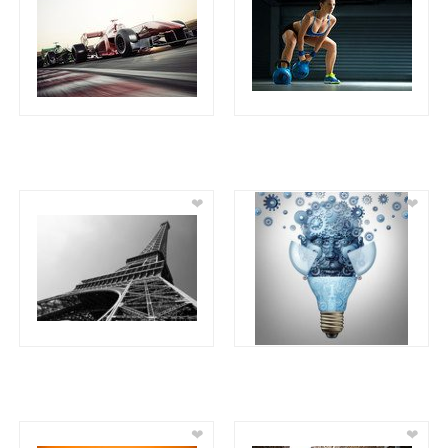
❤
❤
❤
❤