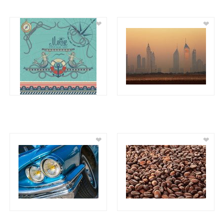
❤
❤
❤
❤