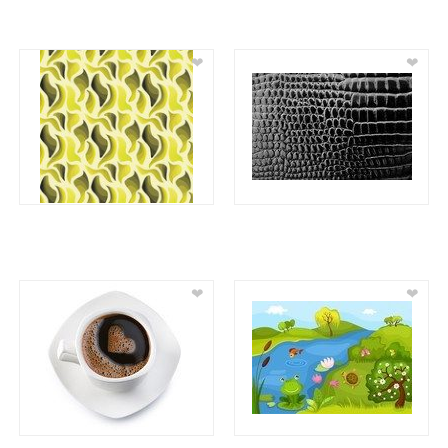
❤
❤
❤
❤