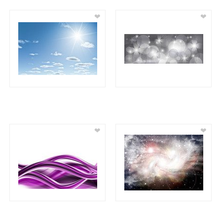
❤
❤
❤
❤