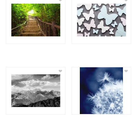
❤
❤
❤
❤