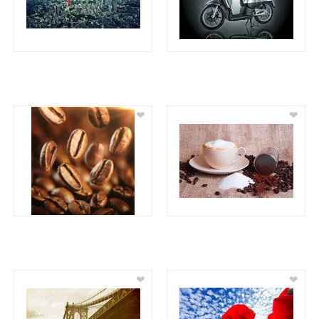
❤
❤
❤
❤