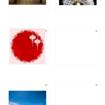
❤
❤
❤
❤