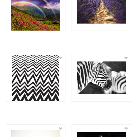
❤
❤
❤
❤