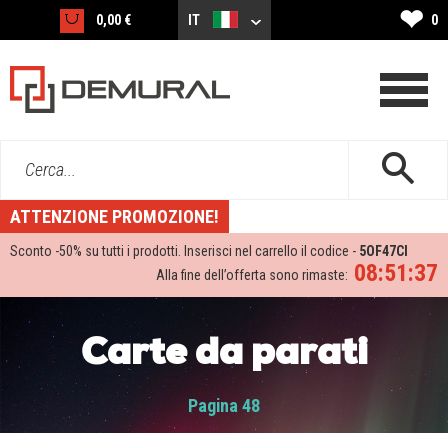
❤
0,00 €
IT
0
Cerca...
ATTENZIONE PROMOZIONE!
Sconto -
50%
su tutti i prodotti. Inserisci nel carrello il codice -
5OF47CI
08:51:36
Alla fine dell’offerta sono rimaste:
Carte da parati
Pagina 48