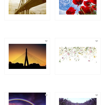
❤
❤
❤
❤