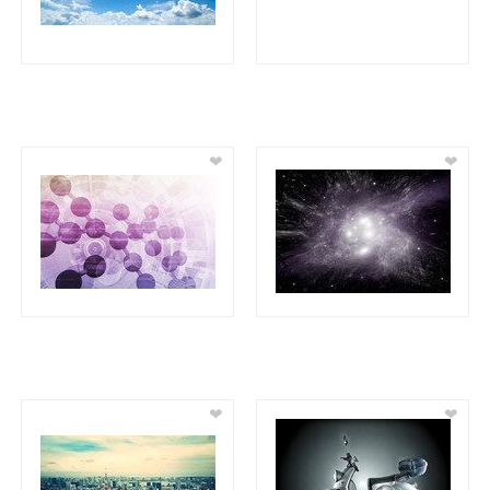
❤
❤
❤
❤