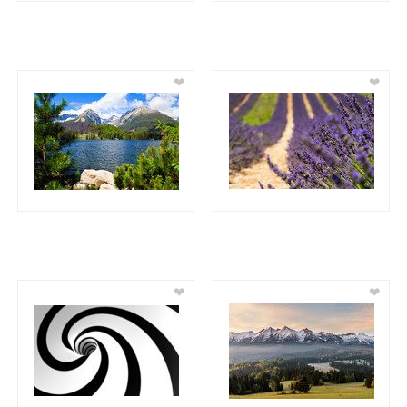
❤
❤
❤
❤