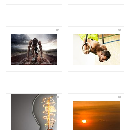
❤
❤
❤
❤