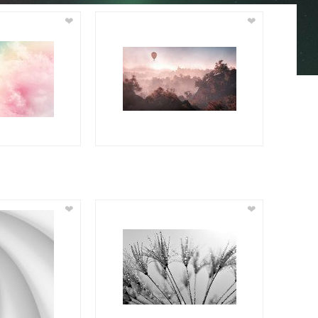
❤
❤
❤
❤