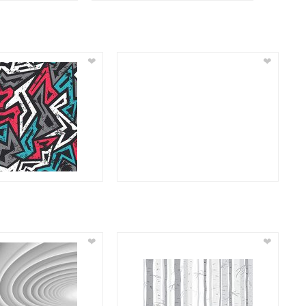
❤
❤
❤
❤