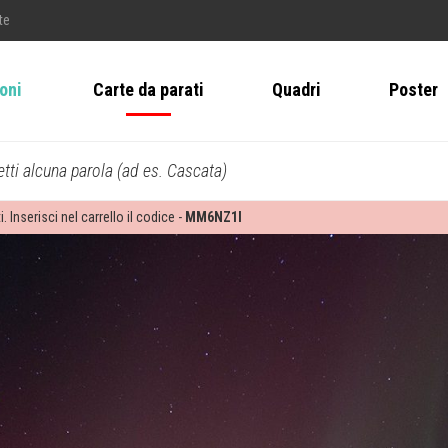
te
ioni
Carte da parati
Quadri
Poster
tti alcuna parola (ad es. Cascata)
i. Inserisci nel carrello il codice -
MM6NZ1I