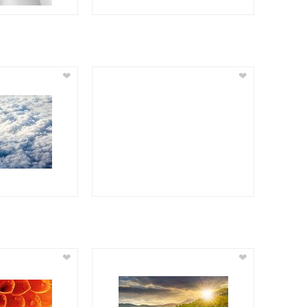
❤
❤
❤
❤