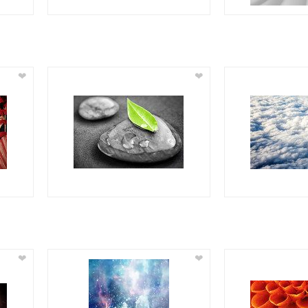
❤
❤
❤
❤