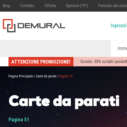
Blog
Contatto
Offerta
Opinioni (191)
Pannello del clien
Ispiraz
Imme
ATTENZIONE PROMOZIONE!
Sconto -
50%
su tutti i prodott
Pagina Principale
/
Carte da parati
/
Pagina 51
Carte da parati
Pagina 51