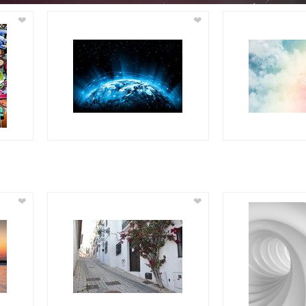
❤
❤
❤
❤