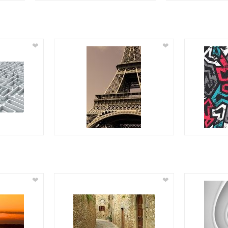
❤
❤
❤
❤