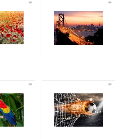
❤
❤
❤
❤