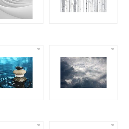
❤
❤
❤
❤