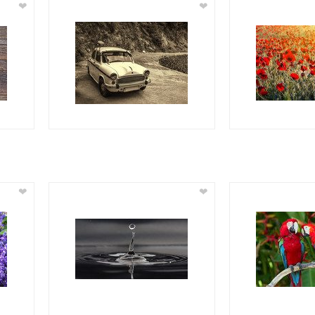
❤
❤
❤
❤