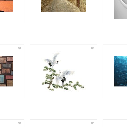
❤
❤
❤
❤