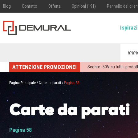
Blog
Contatto
Offerta
Opinioni (191)
Pannello del clien
Ispiraz
Imme
ATTENZIONE PROMOZIONE!
Sconto -
50%
su tutti i prodott
Pagina Principale
/
Carte da parati
/
Pagina 58
Carte da parati
Pagina 58