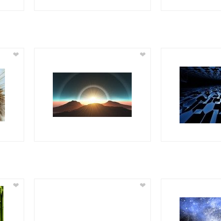
❤
❤
❤
❤