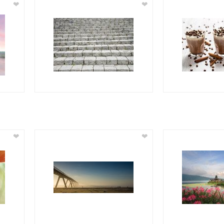
❤
❤
❤
❤