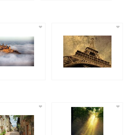
❤
❤
❤
❤