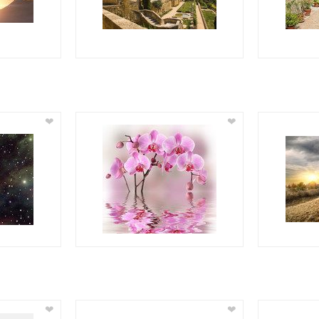
❤
❤
❤
❤