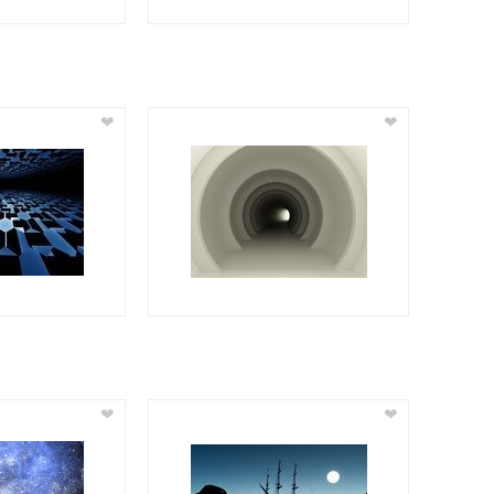
❤
❤
❤
❤