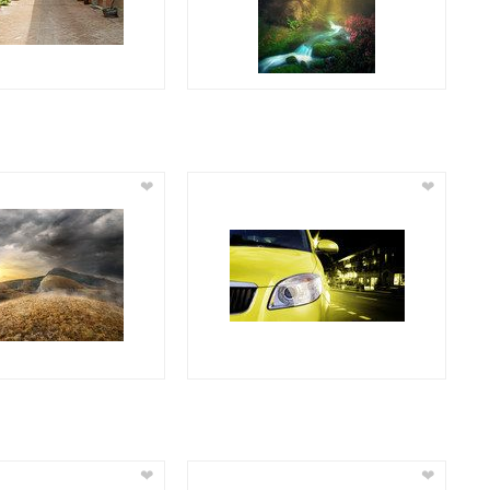
❤
❤
❤
❤