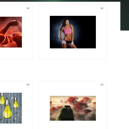
❤
❤
❤
❤