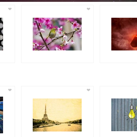
❤
❤
❤
❤