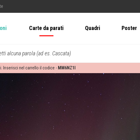
te
ioni
Carte da parati
Quadri
Poster
tti alcuna parola (ad es. Cascata)
i. Inserisci nel carrello il codice -
MM6NZ1I