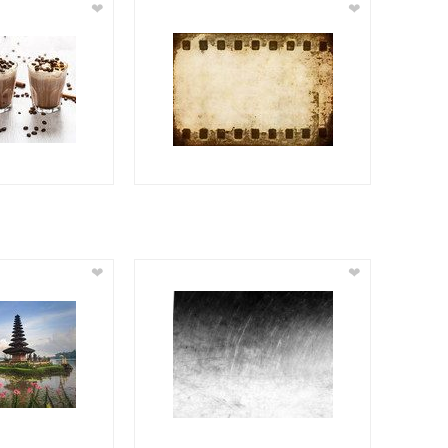
❤
❤
❤
❤