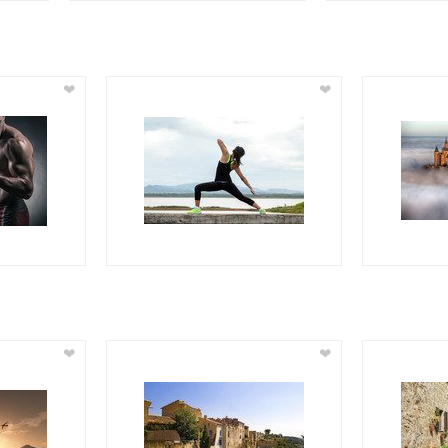
❤
❤
❤
❤