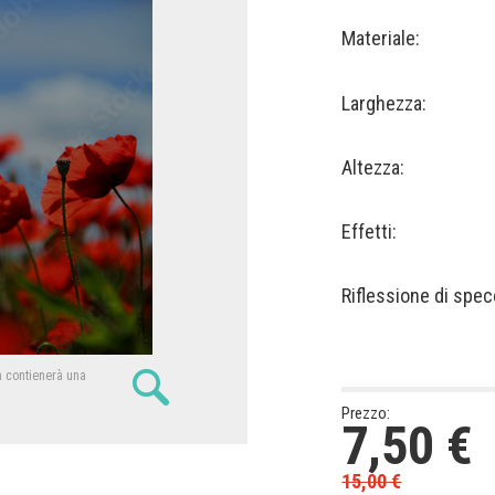
Materiale:
Larghezza:
Altezza:
Effetti:
Riflessione di spec
n contienerà una
Prezzo:
7,50
€
15,00
€