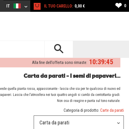
❤
0
IT
IL TUO CARELLO:
0,00 €
10:39:44
Alla fine dell’offerta sono rimaste:
Carta da parati - I semi di papaveri...
 vede quella pianta rossa, appassionante - lascia che sia per te qualcosa di nuovo ed
 papaveri. Lascia che l’atmosfera nei tuoi quattro angoli si cambi da centottanta gradi.
Non osa di reagire e punta sul tono naturale.
Categoria di prodotto:
Carte da parati
Carta da parati