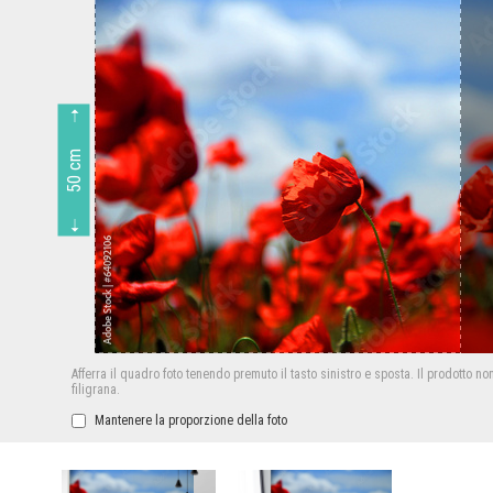
50 cm
Afferra il quadro foto tenendo premuto il tasto sinistro e sposta.
Il prodotto no
filigrana.
Mantenere la proporzione della foto