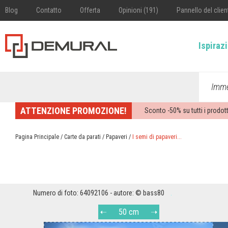
Blog
Contatto
Offerta
Opinioni (191)
Pannello del clien
Ispiraz
Imme
ATTENZIONE PROMOZIONE!
Sconto -
50%
su tutti i prodott
Pagina Principale
/
Carte da parati
/
Papaveri
/
I semi di papaveri...
Numero di foto: 64092106 - autore: © bass80
50 cm