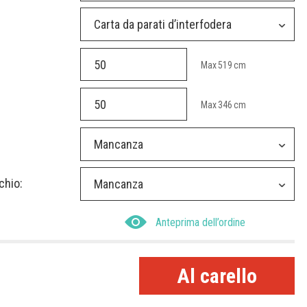
Carta da parati d’interfodera
Max
519
cm
Max
346
cm
Mancanza
chio:
Mancanza
Anteprima dell’ordine