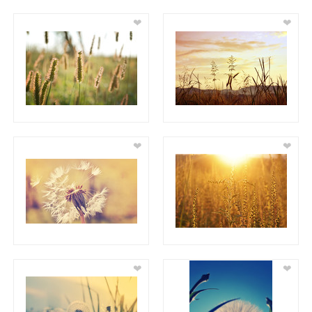
❤
❤
❤
❤
❤
❤