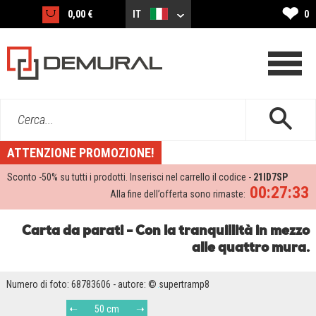
❤
0,00 €
IT
0
Cerca...
ATTENZIONE PROMOZIONE!
Sconto -
50%
su tutti i prodotti. Inserisci nel carrello il codice -
21ID7SP
00:27:32
Alla fine dell’offerta sono rimaste:
Carta da parati - Con la tranquillità in mezzo
alle quattro mura.
Numero di foto: 68783606 - autore: © supertramp8
50 cm