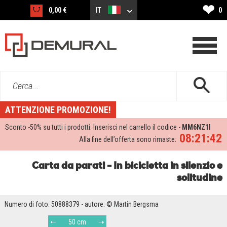
❤
0,00 €
IT
0
Cerca...
ATTENZIONE PROMOZIONE!
Sconto -
50%
su tutti i prodotti. Inserisci nel carrello il codice -
MM6NZ1I
08:21:42
Alla fine dell’offerta sono rimaste:
Carta da parati - In bicicletta in silenzio e
solitudine
Numero di foto: 50888379 - autore: © Martin Bergsma
50 cm