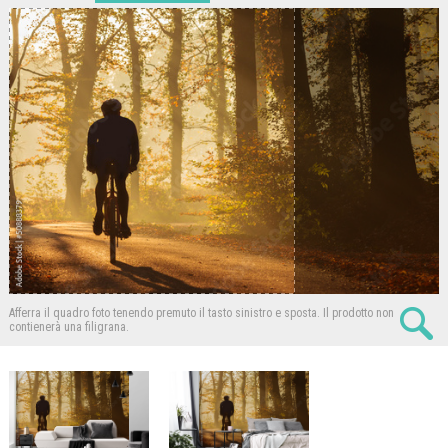
Afferra il quadro foto tenendo premuto il tasto sinistro e sposta.
Il prodotto non
contienerà una filigrana.