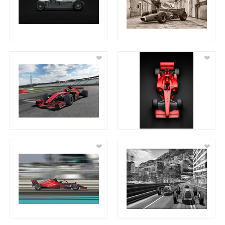
❤
❤
❤
❤