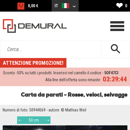
❤
0,00 €
IT
0
Cerca...
ATTENZIONE PROMOZIONE!
Sconto -
50%
su tutti i prodotti. Inserisci nel carrello il codice -
5OF47CI
03:39:44
Alla fine dell’offerta sono rimaste:
Carta da parati - Rosse, veloci, selvagge
Numero di foto: 50944569 - autore: © Mathias Weil
50 cm