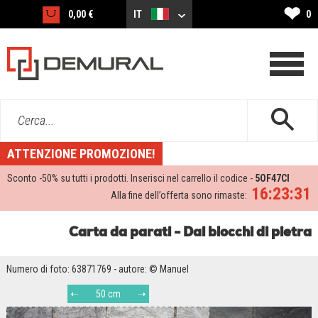
❤
0,00 €
IT
0
Cerca...
ATTENZIONE PROMOZIONE!
Sconto -
50%
su tutti i prodotti. Inserisci nel carrello il codice -
5OF47CI
16:23:31
Alla fine dell’offerta sono rimaste:
Carta da parati - Dai blocchi di pietra
Numero di foto: 63871769 - autore: © Manuel
50 cm