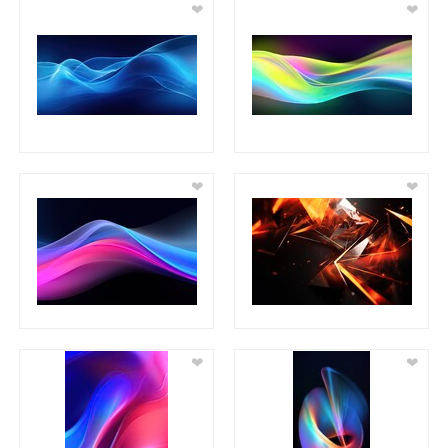
❤
❤
❤
❤
❤
❤