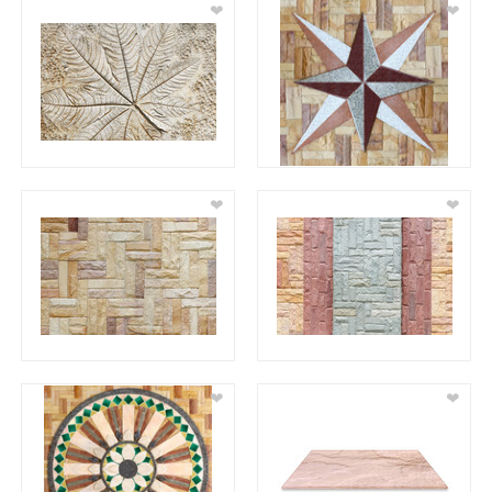
❤
❤
❤
❤
❤
❤