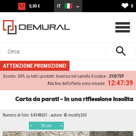
❤
0,00 €
IT
0
Cerca...
ATTENZIONE PROMOZIONE!
Sconto -
50%
su tutti i prodotti. Inserisci nel carrello il codice -
21ID7SP
12:47:39
Alla fine dell’offerta sono rimaste:
Carta da parati - In una riflessione insolita
Numero di foto: 64348601 - autore: © modify260
50 cm